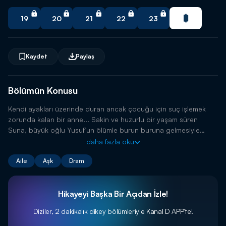
🔥 Yeni trend dizileri istediğin zaman izle.
19
20
21
22
23
Uygulamayı İndir
Kaydet
Paylaş
Bölümün Konusu
Kendi ayakları üzerinde duran ancak çocuğu için suç işlemek
zorunda kalan bir anne... Sakin ve huzurlu bir yaşam süren
Suna, büyük oğlu Yusuf’un ölümle burun buruna gelmesiyle
bambaşka bir mücadeleye başlar.
daha fazla oku
Aile
Aşk
Dram
Hikayeyi Başka Bir Açıdan İzle!
Diziler, 2 dakikalık dikey bölümleriyle
Kanal D APP'te!