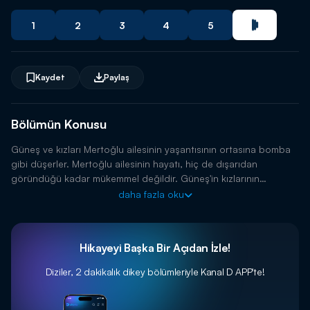
1
2
3
4
5
Kaydet
Paylaş
Bölümün Konusu
Güneş ve kızları Mertoğlu ailesinin yaşantısının ortasına bomba
gibi düşerler. Mertoğlu ailesinin hayatı, hiç de dışarıdan
göründüğü kadar mükemmel değildir. Güneş'in kızlarının
gelişiyle, tüm dengeler değişecek ve bütün sırlar ortaya
daha fazla oku
dökülecektir.
Hikayeyi Başka Bir Açıdan İzle!
Diziler, 2 dakikalık dikey bölümleriyle
Kanal D APP'te!