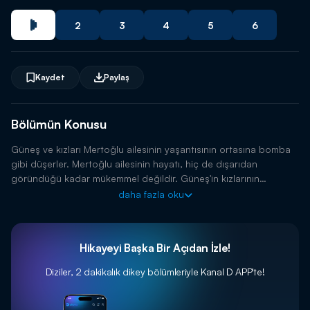
2
3
4
5
6
Kaydet
Paylaş
Bölümün Konusu
Güneş ve kızları Mertoğlu ailesinin yaşantısının ortasına bomba
gibi düşerler. Mertoğlu ailesinin hayatı, hiç de dışarıdan
göründüğü kadar mükemmel değildir. Güneş'in kızlarının
gelişiyle, tüm dengeler değişecek ve bütün sırlar ortaya
daha fazla oku
dökülecektir.
Hikayeyi Başka Bir Açıdan İzle!
Diziler, 2 dakikalık dikey bölümleriyle
Kanal D APP'te!