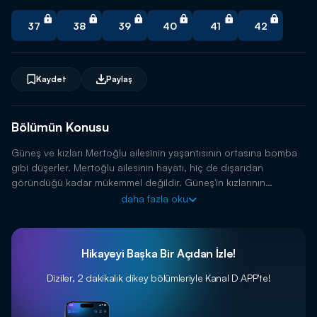
37
38
39
40
41
42
Kaydet
Paylaş
Bölümün Konusu
Güneş ve kızları Mertoğlu ailesinin yaşantısının ortasına bomba
gibi düşerler. Mertoğlu ailesinin hayatı, hiç de dışarıdan
göründüğü kadar mükemmel değildir. Güneş'in kızlarının
gelişiyle, tüm dengeler değişecek ve bütün sırlar ortaya
daha fazla oku
dökülecektir.
Hikayeyi Başka Bir Açıdan İzle!
Diziler, 2 dakikalık dikey bölümleriyle
Kanal D APP'te!