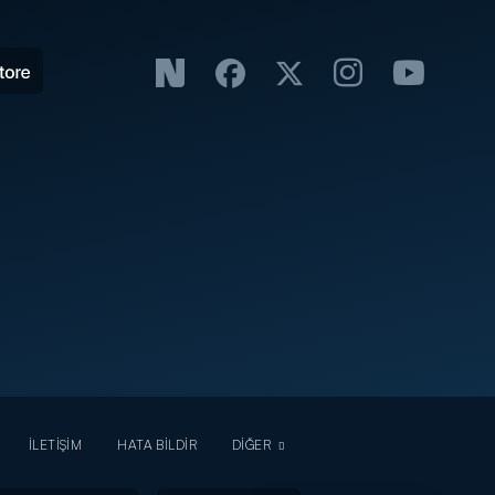
İLETİŞİM
HATA BİLDİR
DİĞER