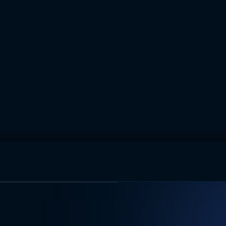
muhteşem ikili
I