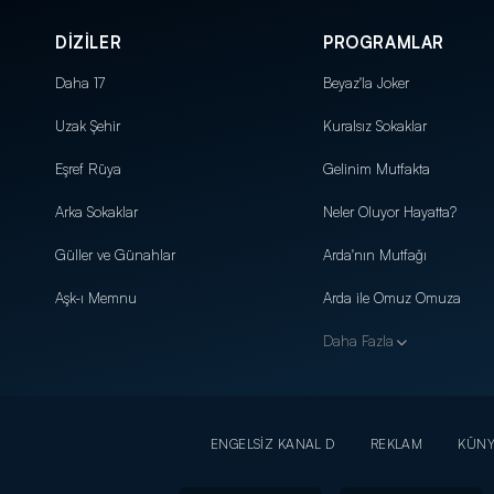
DİZİLER
PROGRAMLAR
Daha 17
Beyaz'la Joker
Uzak Şehir
Kuralsız Sokaklar
Eşref Rüya
Gelinim Mutfakta
Arka Sokaklar
Neler Oluyor Hayatta?
Güller ve Günahlar
Arda'nın Mutfağı
Aşk-ı Memnu
Arda ile Omuz Omuza
Daha Fazla
ENGELSİZ KANAL D
REKLAM
KÜN