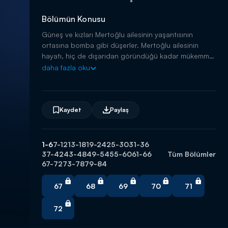
Bölümün Konusu
Güneş ve kızları Mertoğlu ailesinin yaşantısının
ortasına bomba gibi düşerler. Mertoğlu ailesinin
hayatı, hiç de dışarıdan göründüğü kadar mükemmel
değildir. Güneş'in kızlarının gelişiyle, tüm dengeler
daha fazla oku
değişecek ve bütün sırlar ortaya dökülecektir.
Kaydet
Paylaş
1-6
7-12
13-18
19-24
25-30
31-36
37-42
43-48
49-54
55-60
61-66
Tüm Bölümler
67-72
73-78
79-84
67
68
69
70
71
72