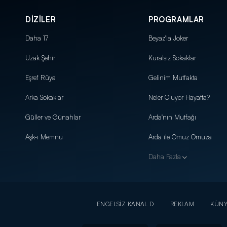
DİZİLER
PROGRAMLAR
Daha 17
Beyaz'la Joker
Uzak Şehir
Kuralsız Sokaklar
Eşref Rüya
Gelinim Mutfakta
Arka Sokaklar
Neler Oluyor Hayatta?
Güller ve Günahlar
Arda'nın Mutfağı
Aşk-ı Memnu
Arda ile Omuz Omuza
Daha Fazla
ENGELSİZ KANAL D
REKLAM
KÜN