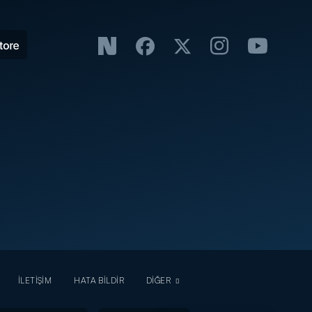
İLETİŞİM
HATA BİLDİR
DİĞER