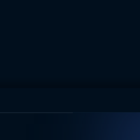
muhteşem ikili
I