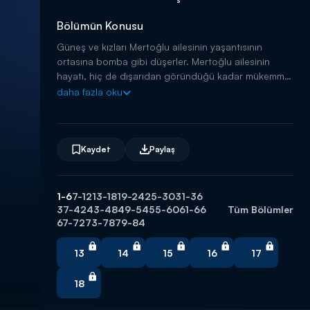
Bölümün Konusu
Güneş ve kızları Mertoğlu ailesinin yaşantısının
ortasına bomba gibi düşerler. Mertoğlu ailesinin
hayatı, hiç de dışarıdan göründüğü kadar mükemmel
değildir. Güneş'in kızlarının gelişiyle, tüm dengeler
daha fazla oku
değişecek ve bütün sırlar ortaya dökülecektir.
Kaydet
Paylaş
1-6
7-12
13-18
19-24
25-30
31-36
37-42
43-48
49-54
55-60
61-66
Tüm Bölümler
67-72
73-78
79-84
13
14
15
16
17
18