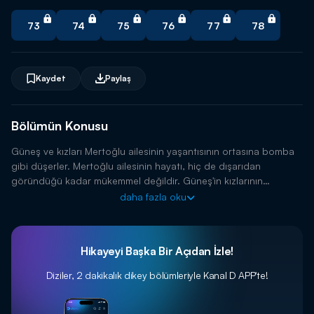
73
74
75
76
77
78
Kaydet
Paylaş
Bölümün Konusu
Güneş ve kızları Mertoğlu ailesinin yaşantısının ortasına bomba
gibi düşerler. Mertoğlu ailesinin hayatı, hiç de dışarıdan
göründüğü kadar mükemmel değildir. Güneş'in kızlarının
gelişiyle, tüm dengeler değişecek ve bütün sırlar ortaya
daha fazla oku
dökülecektir.
Hikayeyi Başka Bir Açıdan İzle!
Diziler, 2 dakikalık dikey bölümleriyle
Kanal D APP'te!