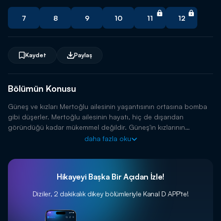
7
8
9
10
11
12
Kaydet
Paylaş
Bölümün Konusu
Güneş ve kızları Mertoğlu ailesinin yaşantısının ortasına bomba
gibi düşerler. Mertoğlu ailesinin hayatı, hiç de dışarıdan
göründüğü kadar mükemmel değildir. Güneş'in kızlarının
gelişiyle, tüm dengeler değişecek ve bütün sırlar ortaya
daha fazla oku
dökülecektir.
Hikayeyi Başka Bir Açıdan İzle!
Diziler, 2 dakikalık dikey bölümleriyle
Kanal D APP'te!