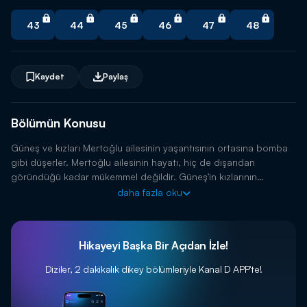
43
44
45
46
47
48
Kaydet
Paylaş
Bölümün Konusu
Güneş ve kızları Mertoğlu ailesinin yaşantısının ortasına bomba
gibi düşerler. Mertoğlu ailesinin hayatı, hiç de dışarıdan
göründüğü kadar mükemmel değildir. Güneş'in kızlarının
gelişiyle, tüm dengeler değişecek ve bütün sırlar ortaya
daha fazla oku
dökülecektir.
Hikayeyi Başka Bir Açıdan İzle!
Diziler, 2 dakikalık dikey bölümleriyle
Kanal D APP'te!