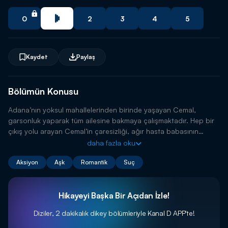
0
2
3
4
5
Kaydet
Paylaş
Bölümün Konusu
Adana’nın yoksul mahallelerinden birinde yaşayan Cemal,
garsonluk yaparak tüm ailesine bakmaya çalışmaktadır. Hep bir
çıkış yolu arayan Cemal’in çaresizliği, ağır hasta babasının
ölümüyle daha da büyümüştür. Bu acı olay hayatını kökten
daha fazla oku
değiştirecektir.
Aksiyon
Aşk
Romantik
Suç
Hikayeyi Başka Bir Açıdan İzle!
Diziler, 2 dakikalık dikey bölümleriyle
Kanal D APP'te!