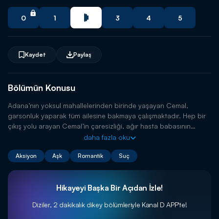
0
1
3
4
5
Kaydet
Paylaş
Bölümün Konusu
Adana’nın yoksul mahallelerinden birinde yaşayan Cemal,
garsonluk yaparak tüm ailesine bakmaya çalışmaktadır. Hep bir
çıkış yolu arayan Cemal’in çaresizliği, ağır hasta babasının
ölümüyle daha da büyümüştür. Bu acı olay hayatını kökten
daha fazla oku
değiştirecektir.
Aksiyon
Aşk
Romantik
Suç
Hikayeyi Başka Bir Açıdan İzle!
Diziler, 2 dakikalık dikey bölümleriyle
Kanal D APP'te!