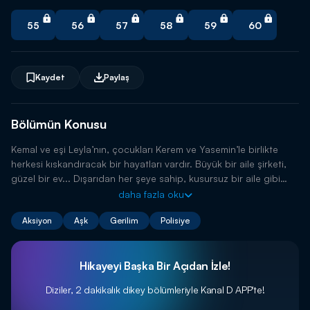
55
56
57
58
59
60
Kaydet
Paylaş
Bölümün Konusu
Kemal ve eşi Leyla’nın, çocukları Kerem ve Yasemin’le birlikte
herkesi kıskandıracak bir hayatları vardır. Büyük bir aile şirketi,
güzel bir ev... Dışarıdan her şeye sahip, kusursuz bir aile gibi
görünürler. Ancak bu muhteşem aile tablosu bir gecede yerle bir
daha fazla oku
olur.
Aksiyon
Aşk
Gerilim
Polisiye
Hikayeyi Başka Bir Açıdan İzle!
Diziler, 2 dakikalık dikey bölümleriyle
Kanal D APP'te!