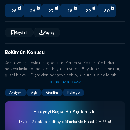
25
26
27
28
29
30
Kaydet
Paylaş
Bölümün Konusu
Kemal ve eşi Leyla’nın, çocukları Kerem ve Yasemin’le birlikte
herkesi kıskandıracak bir hayatları vardır. Büyük bir aile şirketi,
güzel bir ev... Dışarıdan her şeye sahip, kusursuz bir aile gibi
görünürler. Ancak bu muhteşem aile tablosu bir gecede yerle bir
daha fazla oku
olur.
Aksiyon
Aşk
Gerilim
Polisiye
Hikayeyi Başka Bir Açıdan İzle!
Diziler, 2 dakikalık dikey bölümleriyle
Kanal D APP'te!