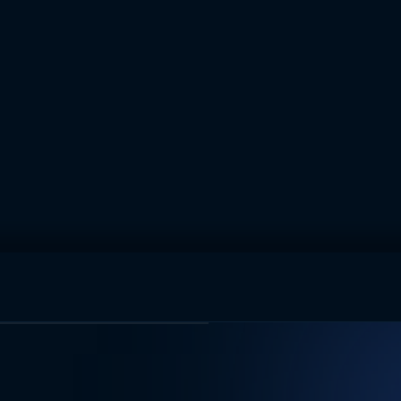
muhteşem ikili
I