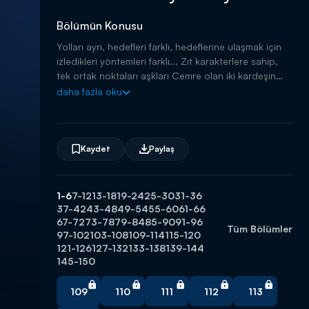
Bölümün Konusu
Yolları ayrı, hedefleri farklı, hedeflerine ulaşmak için
izledikleri yöntemleri farklı... Zıt karakterlere sahip,
tek ortak noktaları aşkları Cemre olan iki kardeşin
hayatta kalma mücadelesi!
daha fazla oku
Kaydet
Paylaş
1-6
7-12
13-18
19-24
25-30
31-36
37-42
43-48
49-54
55-60
61-66
67-72
73-78
79-84
85-90
91-96
Tüm Bölümler
97-102
103-108
109-114
115-120
121-126
127-132
133-138
139-144
145-150
109
110
111
112
113