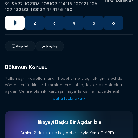
Tüm Bölümler
91-96
97-102
103-108
109-114
115-120
121-126
127-132
133-138
139-144
145-150
2
3
4
5
6
Kaydet
Paylaş
Bölümün Konusu
Yolları ayrı, hedefleri farklı, hedeflerine ulaşmak için izledikleri
yöntemleri farklı... Zıt karakterlere sahip, tek ortak noktaları
aşkları Cemre olan iki kardeşin hayatta kalma mücadelesi!
daha fazla oku
Hikayeyi Başka Bir Açıdan İzle!
Diziler, 2 dakikalık dikey bölümleriyle
Kanal D APP'te!