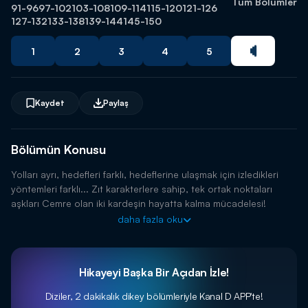
Tüm Bölümler
91-96
97-102
103-108
109-114
115-120
121-126
127-132
133-138
139-144
145-150
1
2
3
4
5
Kaydet
Paylaş
Bölümün Konusu
Yolları ayrı, hedefleri farklı, hedeflerine ulaşmak için izledikleri
yöntemleri farklı... Zıt karakterlere sahip, tek ortak noktaları
aşkları Cemre olan iki kardeşin hayatta kalma mücadelesi!
daha fazla oku
Hikayeyi Başka Bir Açıdan İzle!
Diziler, 2 dakikalık dikey bölümleriyle
Kanal D APP'te!