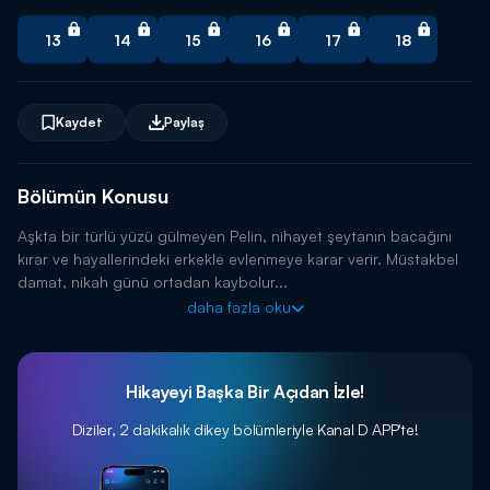
13
14
15
16
17
18
Kaydet
Paylaş
Bölümün Konusu
Aşkta bir türlü yüzü gülmeyen Pelin, nihayet şeytanın bacağını
kırar ve hayallerindeki erkekle evlenmeye karar verir. Müstakbel
damat, nikah günü ortadan kaybolur...
daha fazla oku
Hikayeyi Başka Bir Açıdan İzle!
Diziler, 2 dakikalık dikey bölümleriyle
Kanal D APP'te!