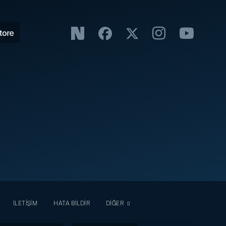
İLETİŞİM
HATA BİLDİR
DİĞER