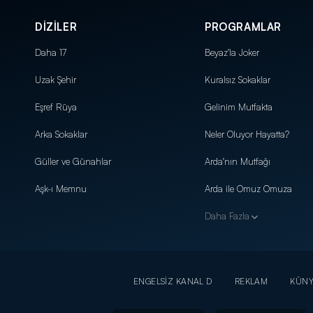
DİZİLER
PROGRAMLAR
Daha 17
Beyaz'la Joker
Uzak Şehir
Kuralsız Sokaklar
Eşref Rüya
Gelinim Mutfakta
Arka Sokaklar
Neler Oluyor Hayatta?
Güller ve Günahlar
Arda'nın Mutfağı
Aşk-ı Memnu
Arda ile Omuz Omuza
Daha Fazla
ENGELSİZ KANAL D
REKLAM
KÜN