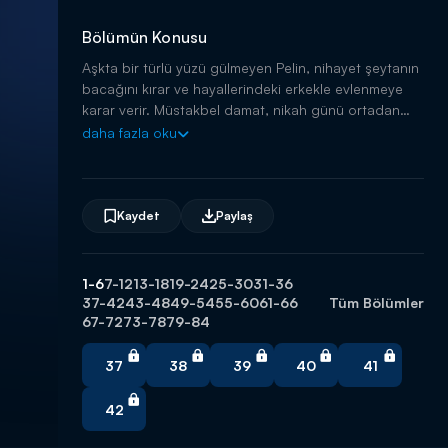
Bölümün Konusu
Aşkta bir türlü yüzü gülmeyen Pelin, nihayet şeytanın
bacağını kırar ve hayallerindeki erkekle evlenmeye
karar verir. Müstakbel damat, nikah günü ortadan
kaybolur...
daha fazla oku
Kaydet
Paylaş
1-6
7-12
13-18
19-24
25-30
31-36
37-42
43-48
49-54
55-60
61-66
Tüm Bölümler
67-72
73-78
79-84
37
38
39
40
41
42