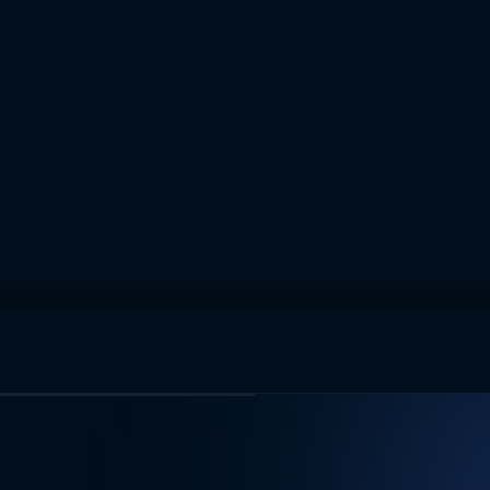
muhteşem ikili
I