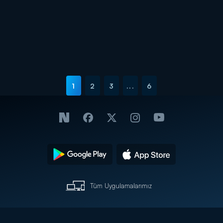
Tişört krizi!
Teo, Deniz'i yine kurtardı!
Daha 17
Daha 17
Yakalandılar!
Deniz'e Teoman şakası!
Daha 17
Daha 17
"Aras sana aşık!"
Bir kız isteme işi
Yürekleri dağladı!
Oğuz hoca adamlığı!
1
2
3
...
6
Tüm Uygulamalarımız