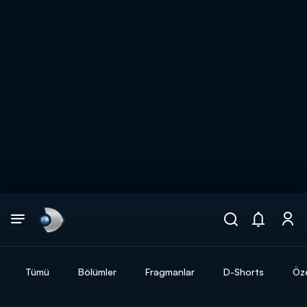
Arama
muhteşem ikili
ARAMA SONUÇLARI
Tümü
Bölümler
Fragmanlar
D-Shorts
Öze
DİĞER SONUÇLAR