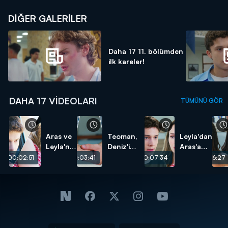
DİĞER GALERİLER
Daha 17 11. bölümden
ilk kareler!
DAHA 17 VIDEOLARI
TÜMÜNÜ GÖR
Aras ve
Teoman,
Leyla'dan
Leyla'nın
Deniz'i
Aras'a
başı
kurtarıyor!
test!
00:02:51
00:03:41
00:07:34
00:06:27
dertte!