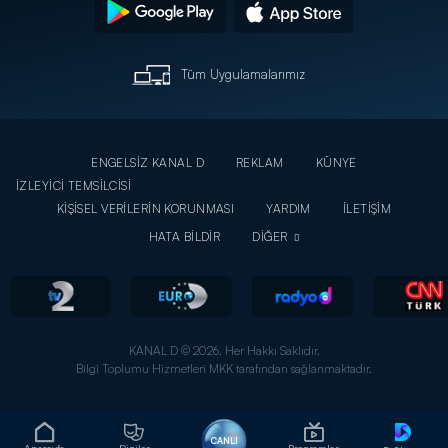
Tüm Uygulamalarımız
ENGELSİZ KANAL D
REKLAM
KÜNYE
İZLEYİCİ TEMSİLCİSİ
KİŞİSEL VERİLERİN KORUNMASI
YARDIM
İLETİŞİM
HATA BİLDİR
DİĞER
KANAL D © 2026. Her Hakkı Saklıdır.
Bilgi Toplumu Hizmetleri MKK tarafından sağlanmaktadır.
CANLI