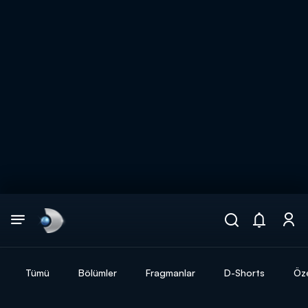
Arama
muhteşem ikili
ARAMA SONUÇLARI
Tümü
Bölümler
Fragmanlar
D-Shorts
Öze
DİĞER SONUÇLAR