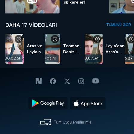
ilk kareler!
DAHA 17 VIDEOLARI
TÜMÜNÜ GÖR
Aras ve
Teoman,
Leyla'dan
Leyla'nın
Deniz'i
Aras'a
başı
kurtarıyor!
test!
00:02:51
00:03:41
00:07:34
00:06:27
dertte!
Tüm Uygulamalarımız