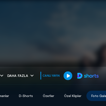
muhteşem ikili
DAHA FAZLA
CANLI YAYIN
I
manlar
D-Shorts
Özetler
Özel Klipler
Foto Gale