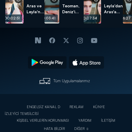
Aras ve
Teoman,
Leyla'dan
Leyla'nın
Deniz'i
Aras'a
başı
kurtarıyor!
test!
00:02:51
00:03:41
00:07:34
00:06:27
dertte!
Tüm Uygulamalarımız
ENGELSİZ KANAL D
REKLAM
KÜNYE
İZLEYİCİ TEMSİLCİSİ
KİŞİSEL VERİLERİN KORUNMASI
YARDIM
İLETİŞİM
HATA BİLDİR
DİĞER