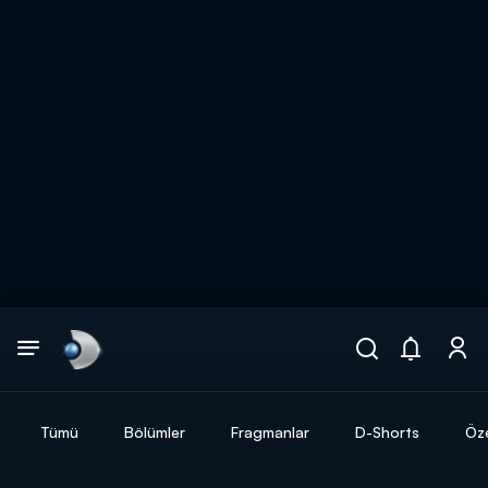
Arama
muhteşem ikili
ARAMA SONUÇLARI
Tümü
Bölümler
Fragmanlar
D-Shorts
Öze
DİĞER SONUÇLAR