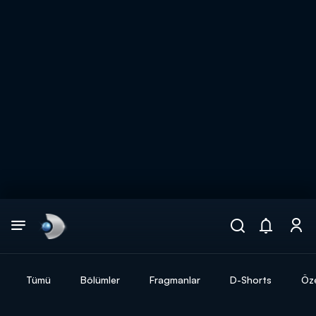
Arama
muhteşem ikili
ARAMA SONUÇLARI
Tümü
Bölümler
Fragmanlar
D-Shorts
Öze
DİĞER SONUÇLAR