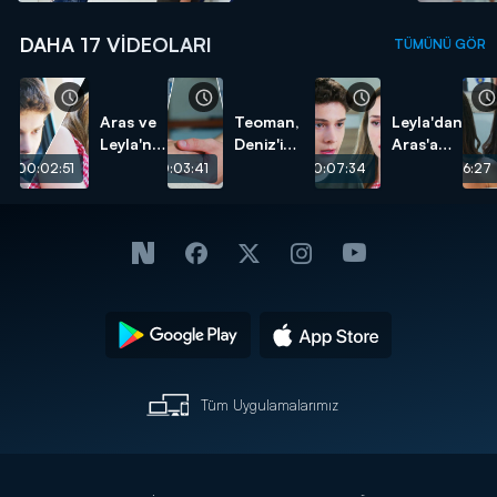
DAHA 17 VIDEOLARI
TÜMÜNÜ GÖR
Aras ve
Teoman,
Leyla'dan
Leyla'nın
Deniz'i
Aras'a
başı
kurtarıyor!
test!
00:02:51
00:03:41
00:07:34
00:06:27
dertte!
Tüm Uygulamalarımız