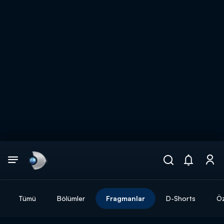
Arama
muhteşem ikili
ARAMA SONUÇLARI
Tümü
Bölümler
Fragmanlar
D-Shorts
Öz
DİĞER SONUÇLAR