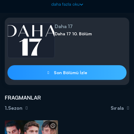
"Ben kimim?"
daha fazla oku
Patlamadan Teoman'ı da kurtaran Aras'ın başı büyük belada.
Tekrar ıslah evine gitme gerçeğiyle karşı karşıya.
Daha 17
Pastel Film imzası taşıyan, yapımcılığını Yaşar İrvül ve Efe
Daha 17 10. Bölüm
İrvül’ün üstlendiği Daha 17, Pazar 20.00'da Kanal D'de!
Son Bölümü İzle
FRAGMANLAR
1.Sezon
Sırala