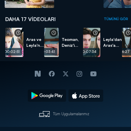
DAHA 17 VIDEOLARI
TÜMÜNÜ GÖR
Aras ve
Teoman,
Leyla'dan
Leyla'nın
Deniz'i
Aras'a
başı
kurtarıyor!
test!
00:02:51
00:03:41
00:07:34
00:06:27
dertte!
Tüm Uygulamalarımız