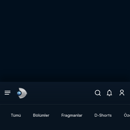
Arama
muhteşem ikili
ARAMA SONUÇLARI
Tümü
Bölümler
Fragmanlar
D-Shorts
Öze
DİĞER SONUÇLAR