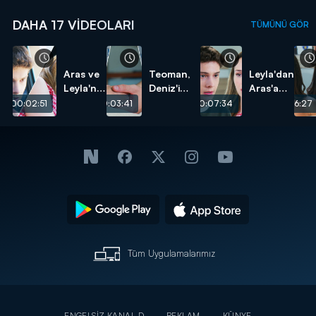
DAHA 17 VIDEOLARI
TÜMÜNÜ GÖR
Aras ve
Teoman,
Leyla'dan
Leyla'nın
Deniz'i
Aras'a
başı
kurtarıyor!
test!
00:02:51
00:03:41
00:07:34
00:06:27
dertte!
Tüm Uygulamalarımız
ENGELSİZ KANAL D
REKLAM
KÜNYE