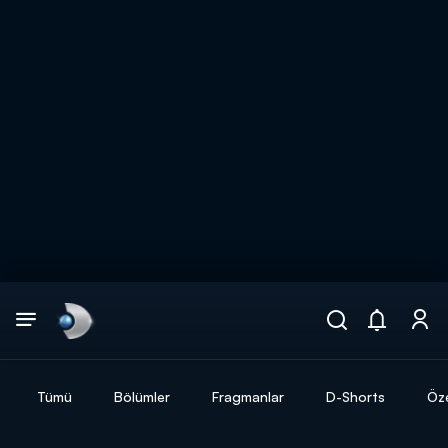
Arama
muhteşem ikili
ARAMA SONUÇLARI
Tümü
Bölümler
Fragmanlar
D-Shorts
Öze
DİĞER SONUÇLAR