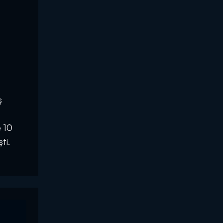
ş
e 10
ti.