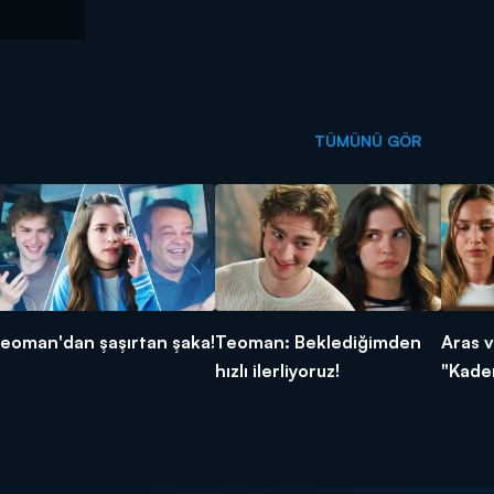
TÜMÜNÜ GÖR
eoman'dan şaşırtan şaka!
Teoman: Beklediğimden
Aras v
hızlı ilerliyoruz!
"Kader