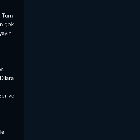
ya Tüm
en çok
 yayın
r.
Dilara
zer ve
le