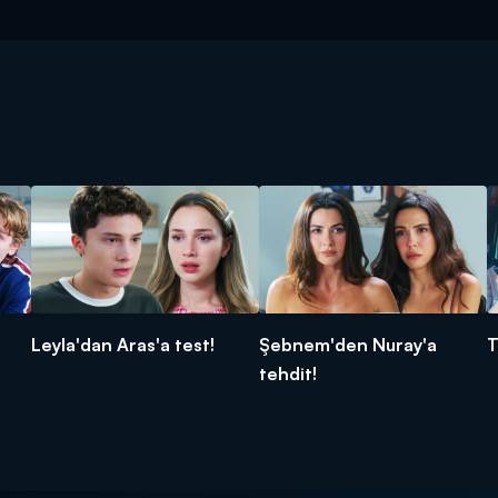
Leyla'dan Aras'a test!
Şebnem'den Nuray'a
T
tehdit!