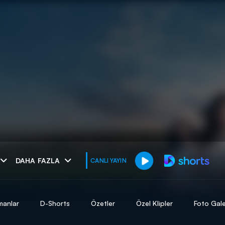
muhteşem ikili
DAHA FAZLA
CANLI YAYIN
I
manlar
D-Shorts
Özetler
Özel Klipler
Foto Gale