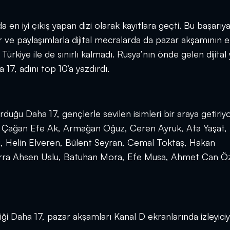
 en iyi çıkış yapan dizi olarak kayıtlara geçti. Bu başarı
ar ve paylaşımlarla dijital mecralarda da pazar akşamının 
Türkiye ile de sınırlı kalmadı. Rusya’nın önde gelen dijital
17, adını top 10’a yazdırdı.
u Daha 17, gençlerle sevilen isimleri bir araya getiriyo
 Çağan Efe Ak, Armağan Oğuz, Ceren Ayruk, Ata Yaşat, 
 Helin Elveren, Bülent Seyran, Cemal Toktaş, Hakan
 Berra Ahsen Uslu, Batuhan Mora, Efe Musa, Ahmet Can Ö
diği Daha 17, pazar akşamları Kanal D ekranlarında izleyiciy