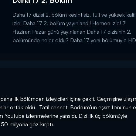
Daha 17 2. Bölüm
Daha 17 dizisi 2. bölüm kesintisiz, full ve yüksek kali
izle! Daha 17 2. bölüm yayınlandı! Hemen izle! 7
Haziran Pazar günü yayınlanan Daha 17 dizisinin 2.
bölümünde neler oldu? Daha 17 yeni bölümüyle HD
kalitede Kanal D'de! Daha 17 2. Bölüm full izle!...
ı daha ilk bölümden izleyicileri içine çekti. Geçmişine ula
nlar ortak oldu. Tatil cenneti Bodrum’un eşsiz fonunun e
m Youtube izlenmelerine yansıdı. Dizi ilk üç bölümüyle
50 milyona göz kırptı.