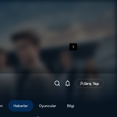
X
Giriş Yap
ri
Haberler
Oyuncular
Bilgi