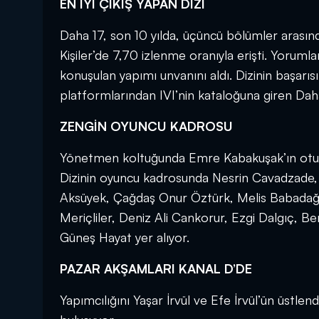
EN İYİ ÇIKIŞ YAPAN DİZİ
Daha 17, son 10 yılda, üçüncü bölümler arasında
Kişiler’de 7,70 izlenme oranıyla erişti. Yoruml
konuşulan yapımı unvanını aldı. Dizinin başarısı 
platformlarından IVI’nin kataloğuna giren Daha 
ZENGİN OYUNCU KADROSU
Yönetmen koltuğunda Emre Kabakuşak’ın oturduğ
Dizinin oyuncu kadrosunda Nesrin Cavadzade,
Aksüyek, Çağdaş Onur Öztürk, Melis Babadağ,
Meriçliler, Deniz Ali Cankorur, Ezgi Dalgıç,
Güneş Hayat yer alıyor.
PAZAR AKŞAMLARI KANAL D’DE
Yapımcılığını Yaşar İrvül ve Efe İrvül’ün üstlen