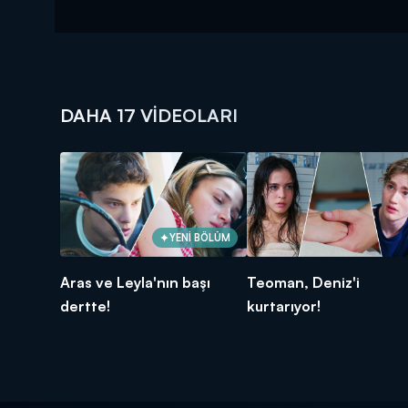
DAHA 17 VIDEOLARI
YENİ BÖLÜM
Aras ve Leyla'nın başı
Teoman, Deniz'i
dertte!
kurtarıyor!