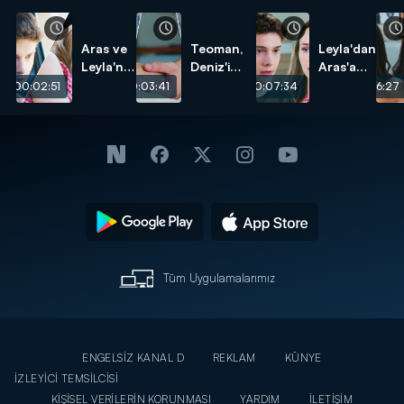
Aras ve
Teoman,
Leyla'dan
Leyla'nın
Deniz'i
Aras'a
başı
kurtarıyor!
test!
00:02:51
00:03:41
00:07:34
00:06:27
dertte!
Tüm Uygulamalarımız
ENGELSİZ KANAL D
REKLAM
KÜNYE
İZLEYİCİ TEMSİLCİSİ
KİŞİSEL VERİLERİN KORUNMASI
YARDIM
İLETİŞİM