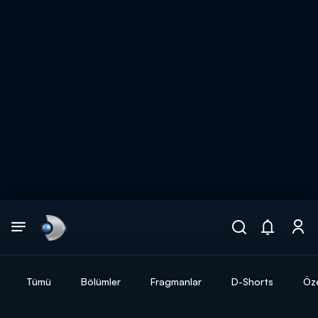
Arama
muhteşem ikili
ARAMA SONUÇLARI
Tümü
Bölümler
Fragmanlar
D-Shorts
Öze
DİĞER SONUÇLAR