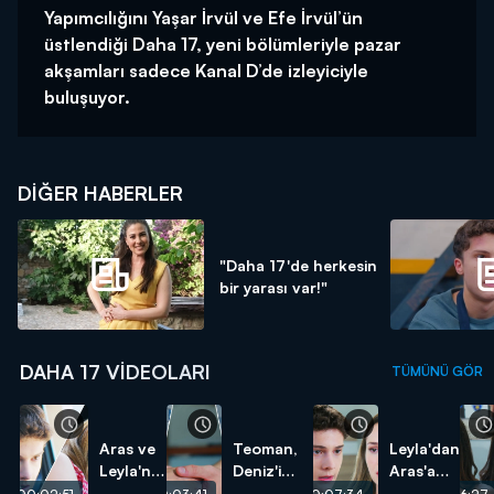
Yapımcılığını Yaşar İrvül ve Efe İrvül’ün
üstlendiği Daha 17, yeni bölümleriyle pazar
akşamları sadece Kanal D’de izleyiciyle
buluşuyor.
DIĞER HABERLER
"Daha 17'de herkesin
bir yarası var!"
DAHA 17 VIDEOLARI
TÜMÜNÜ GÖR
Aras ve
Teoman,
Leyla'dan
Leyla'nın
Deniz'i
Aras'a
başı
kurtarıyor!
test!