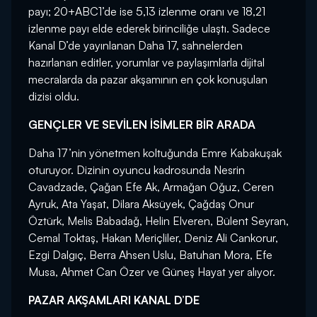
payı; 20+ABC1’de ise 5,13 izlenme oranı ve 18,21
izlenme payı elde ederek birinciliğe ulaştı. Sadece
Kanal D’de yayınlanan Daha 17, sahnelerden
hazırlanan editler, yorumlar ve paylaşımlarla dijital
mecralarda da pazar akşamının en çok konuşulan
dizisi oldu.
GENÇLER VE SEVİLEN İSİMLER BİR ARADA
Daha 17’nin yönetmen koltuğunda Emre Kabakuşak
oturuyor. Dizinin oyuncu kadrosunda Nesrin
Cavadzade, Çağan Efe Ak, Armağan Oğuz, Ceren
Ayruk, Ata Yaşat, Dilara Aksüyek, Çağdaş Onur
Öztürk, Melis Babadağ, Helin Elveren, Bülent Seyran,
Cemal Toktaş, Hakan Meriçliler, Deniz Ali Cankorur,
Ezgi Dalgıç, Berra Ahsen Uslu, Batuhan Mora, Efe
Musa, Ahmet Can Özer ve Güneş Hayat yer alıyor.
PAZAR AKŞAMLARI KANAL D’DE