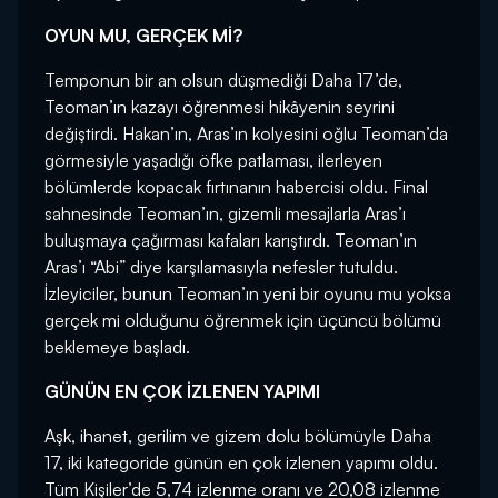
OYUN MU, GERÇEK Mİ?
Temponun bir an olsun düşmediği Daha 17’de,
Teoman’ın kazayı öğrenmesi hikâyenin seyrini
değiştirdi. Hakan’ın, Aras’ın kolyesini oğlu Teoman’da
görmesiyle yaşadığı öfke patlaması, ilerleyen
bölümlerde kopacak fırtınanın habercisi oldu. Final
sahnesinde Teoman’ın, gizemli mesajlarla Aras’ı
buluşmaya çağırması kafaları karıştırdı. Teoman’ın
Aras’ı “Abi” diye karşılamasıyla nefesler tutuldu.
İzleyiciler, bunun Teoman’ın yeni bir oyunu mu yoksa
gerçek mi olduğunu öğrenmek için üçüncü bölümü
beklemeye başladı.
GÜNÜN EN ÇOK İZLENEN YAPIMI
Aşk, ihanet, gerilim ve gizem dolu bölümüyle Daha
17, iki kategoride günün en çok izlenen yapımı oldu.
Tüm Kişiler’de 5,74 izlenme oranı ve 20,08 izlenme