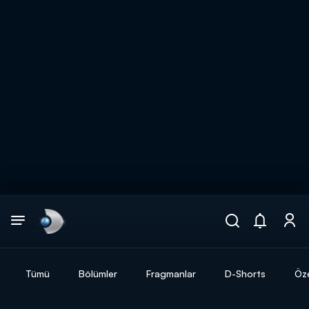
Arama
muhteşem ikili
ARAMA SONUÇLARI
Tümü
Bölümler
Fragmanlar
D-Shorts
Öze
DİĞER SONUÇLAR