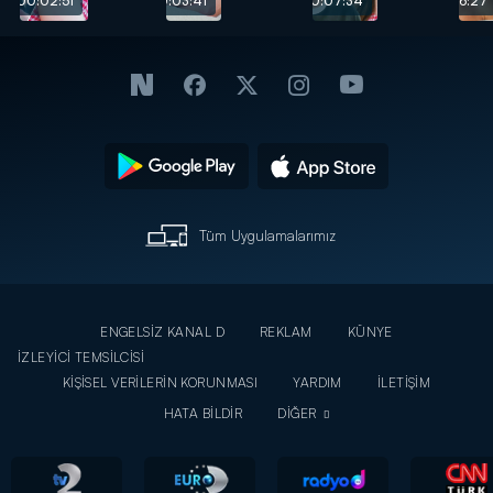
00:02:51
00:03:41
00:07:34
00:06:27
dertte!
Tüm Uygulamalarımız
ENGELSİZ KANAL D
REKLAM
KÜNYE
İZLEYİCİ TEMSİLCİSİ
KİŞİSEL VERİLERİN KORUNMASI
YARDIM
İLETİŞİM
HATA BİLDİR
DİĞER