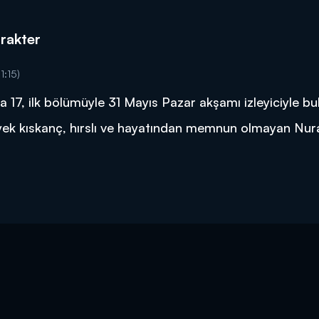
arakter
1:15)
a 17, ilk bölümüyle 31 Mayıs Pazar akşamı izleyiciyle b
süyek kıskanç, hırslı ve hayatından memnun olmayan Nur