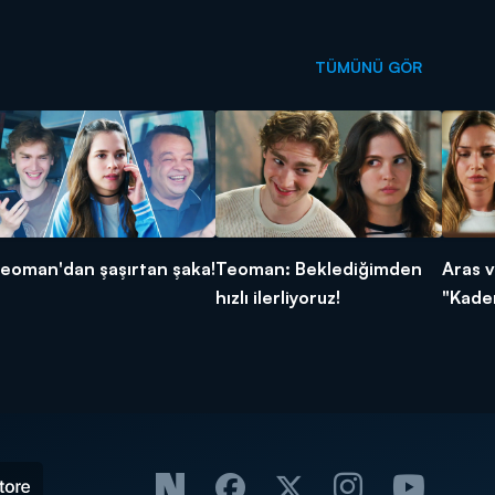
TÜMÜNÜ GÖR
eoman'dan şaşırtan şaka!
Teoman: Beklediğimden
Aras v
hızlı ilerliyoruz!
"Kader