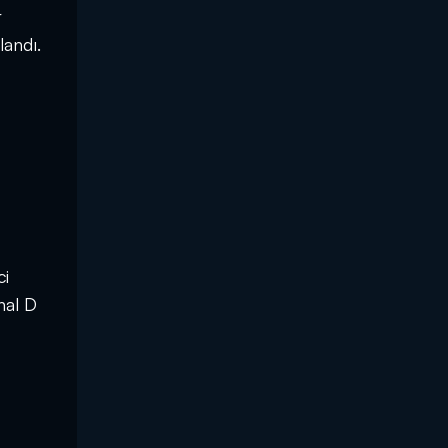
r
landı.
ci
nal D