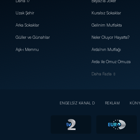
Daha 17
Beyaz'la Joker
Uzak Şehir
Kuralsız Sokaklar
Arka Sokaklar
Gelinim Mutfakta
Güller ve Günahlar
Neler Oluyor Hayatta?
Aşk-ı Memnu
Arda'nın Mutfağı
Arda ile Omuz Omuza
Daha Fazla
ENGELSİZ KANAL D
REKLAM
KÜN