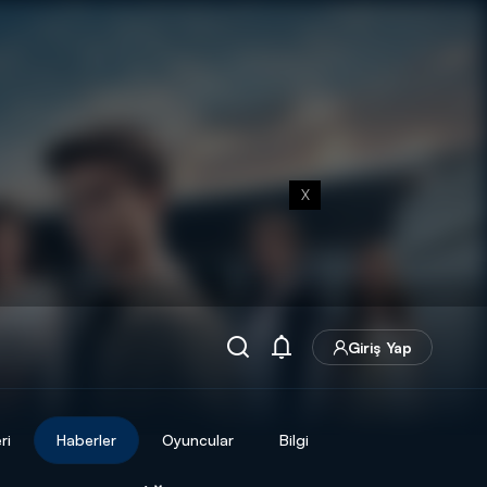
X
Giriş Yap
ri
Haberler
Oyuncular
Bilgi