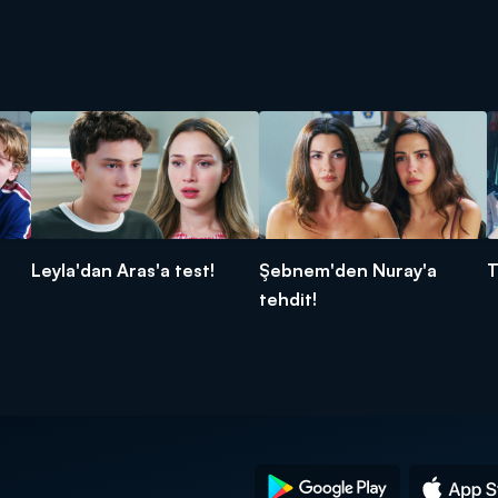
Leyla'dan Aras'a test!
Şebnem'den Nuray'a
T
tehdit!