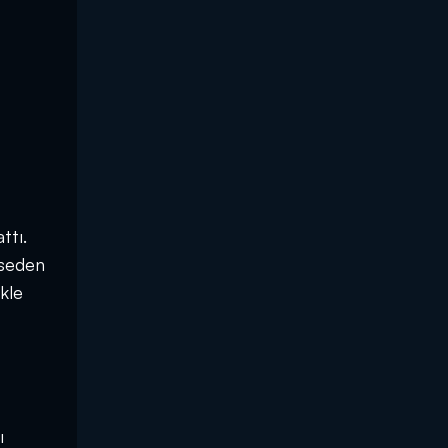
ttı.
hseden
kle
ı