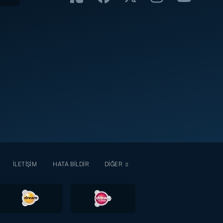
İLETİŞİM
HATA BİLDİR
DİĞER