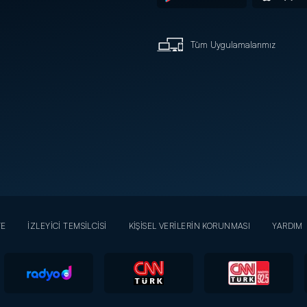
Tüm Uygulamalarımız
YE
İZLEYİCİ TEMSİLCİSİ
KİŞİSEL VERİLERİN KORUNMASI
YARDIM