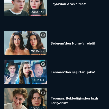
Leyla'dan Aras'a test!
00:07:34
Şebnem'den Nuray'a tehdit!
00:06:27
Teoman'dan şaşırtan şaka!
00:03:04
Teoman: Beklediğimden hızlı
ilerliyoruz!
00:02:42