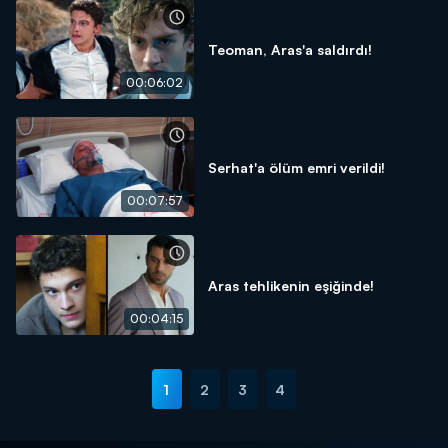
Teoman, Aras'a saldırdı!
00:06:02
Serhat'a ölüm emri verildi!
00:07:57
Aras tehlikenin eşiğinde!
00:04:15
1
2
3
4