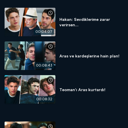
Hakan: Sevdiklerime zarar
verirsen...
00:04:07
Aras ve kardeşlerine hain plan!
00:08:43
Teoman'ı Aras kurtardı!
00:08:32