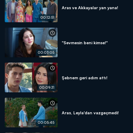
Aras ve Akkayalar yan yana!
00:12:51
"Sevmesin beni kimse!"
00:03:05
Şebnem geri adım attı!
00:09:31
Aras, Leyla'dan vazgeçmedi!
00:05:45