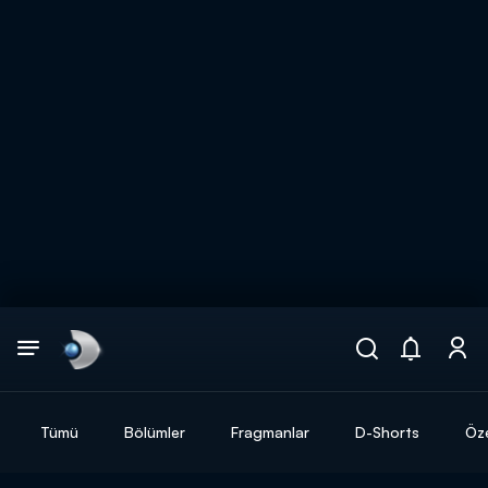
Arama
muhteşem ikili
ARAMA SONUÇLARI
Tümü
Bölümler
Fragmanlar
D-Shorts
Öze
DİĞER SONUÇLAR