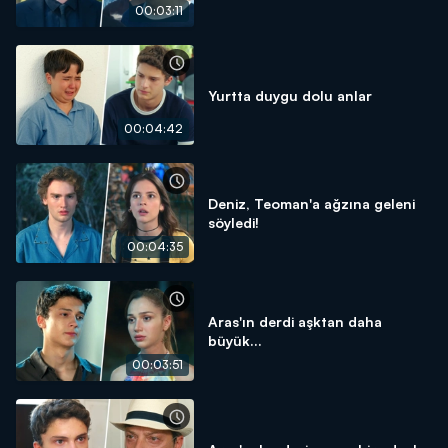
00:03:11
Yurtta duygu dolu anlar
00:04:42
Deniz, Teoman'a ağzına geleni
söyledi!
00:04:35
Aras'ın derdi aşktan daha
büyük...
00:03:51