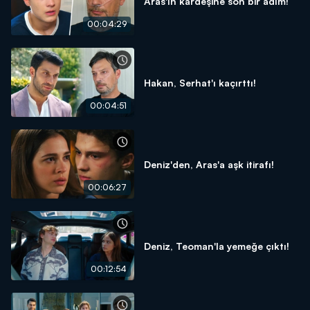
Aras'ın kardeşine son bir adım!
00:04:29
Hakan, Serhat'ı kaçırttı!
00:04:51
Deniz'den, Aras'a aşk itirafı!
00:06:27
Deniz, Teoman'la yemeğe çıktı!
00:12:54