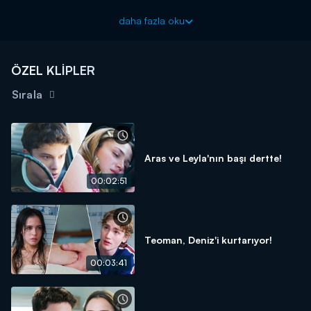
Kalbimiz sizinle! Milli Takım’a başarılar dileriz!
daha fazla oku
Daha 17 yeni bölümüyle pazar 20.00'de Kanal D'de!
ÖZEL KLİPLER
Sırala
Aras ve Leyla'nın başı dertte!
00:02:51
Teoman, Deniz'i kurtarıyor!
00:03:41