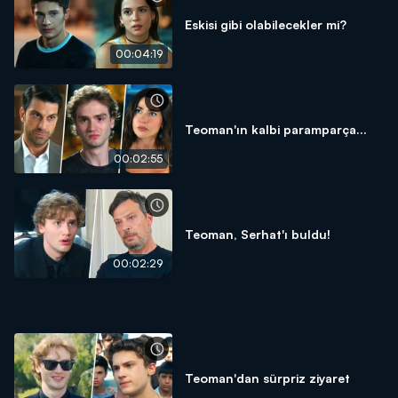
Eskisi gibi olabilecekler mi?
00:04:19
Teoman'ın kalbi paramparça...
00:02:55
Teoman, Serhat'ı buldu!
00:02:29
Teoman'dan sürpriz ziyaret