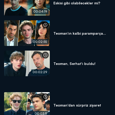
Eskisi gibi olabilecekler mi?
00:04:19
Teoman'ın kalbi paramparça...
00:02:55
Teoman, Serhat'ı buldu!
00:02:29
Teoman'dan sürpriz ziyaret
00:03:11