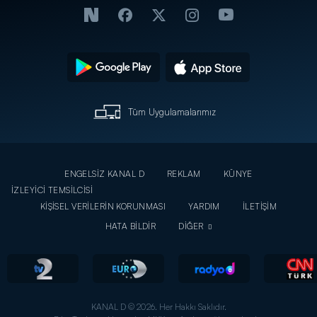
Tüm Uygulamalarımız
ENGELSİZ KANAL D
REKLAM
KÜNYE
İZLEYİCİ TEMSİLCİSİ
KİŞİSEL VERİLERİN KORUNMASI
YARDIM
İLETİŞİM
HATA BİLDİR
DİĞER
KANAL D © 2026. Her Hakkı Saklıdır.