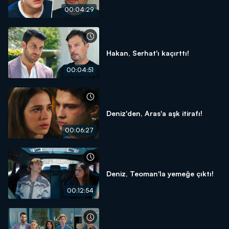
00:04:29
Hakan, Serhat'ı kaçırttı!
00:04:51
Deniz'den, Aras'a aşk itirafı!
00:06:27
Deniz, Teoman'la yemeğe çıktı!
00:12:54