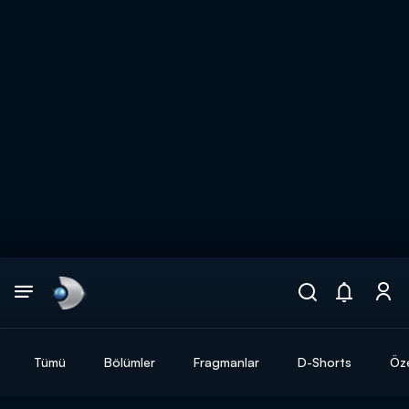
Arama
muhteşem ikili
ARAMA SONUÇLARI
Tümü
Bölümler
Fragmanlar
D-Shorts
Öze
DİĞER SONUÇLAR