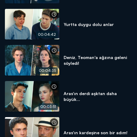
Yurtta duygu dolu anlar
00:04:42
Deniz, Teoman'a ağzına geleni
söyledi!
00:04:35
Aras'ın derdi aşktan daha
büyük...
00:03:51
Aras'ın kardeşine son bir adım!