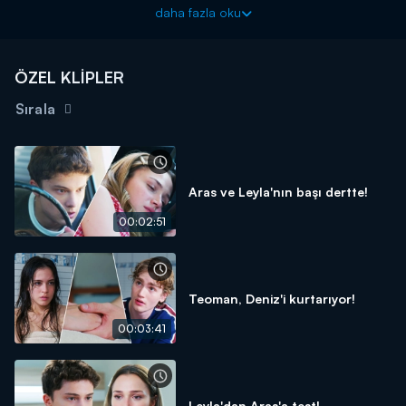
daha fazla oku
ÖZEL KLİPLER
Sırala
Aras ve Leyla'nın başı dertte!
00:02:51
Teoman, Deniz'i kurtarıyor!
00:03:41
Leyla'dan Aras'a test!