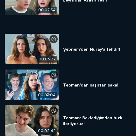
00:07:34
Şebnem'den Nuray'a tehdit!
00:06:27
Teoman'dan şaşırtan şaka!
00:03:04
Teoman: Beklediğimden hızlı
ilerliyoruz!
00:02:42