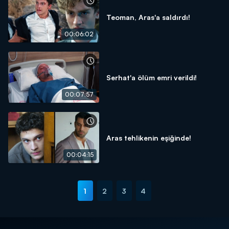
Teoman, Aras'a saldırdı!
00:06:02
Serhat'a ölüm emri verildi!
00:07:57
Aras tehlikenin eşiğinde!
00:04:15
1
2
3
4