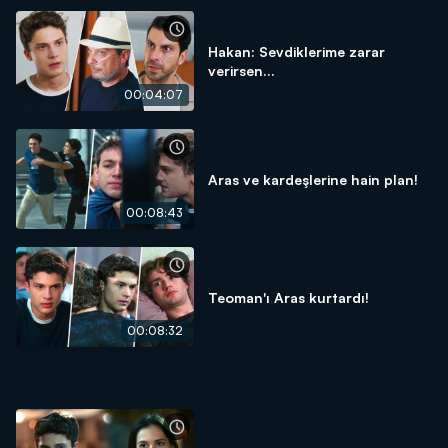
Hakan: Sevdiklerime zarar
verirsen...
00:04:07
Aras ve kardeşlerine hain plan!
00:08:43
Teoman'ı Aras kurtardı!
00:08:32