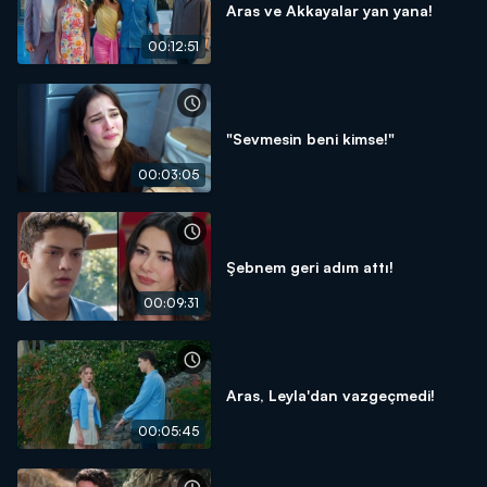
Aras ve Akkayalar yan yana!
00:12:51
"Sevmesin beni kimse!"
00:03:05
Şebnem geri adım attı!
00:09:31
Aras, Leyla'dan vazgeçmedi!
00:05:45