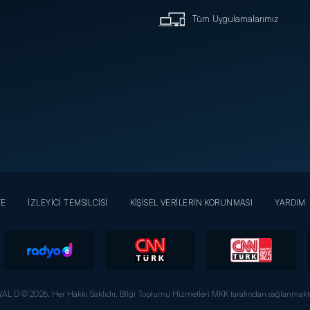
Tüm Uygulamalarımız
YE
İZLEYİCİ TEMSİLCİSİ
KİŞİSEL VERİLERİN KORUNMASI
YARDIM
AL D © 2026. Her Hakkı Saklıdır.
Bilgi Toplumu Hizmetleri MKK tarafından sağlanmakta