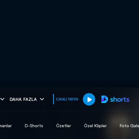
muhteşem ikili
DAHA FAZLA
CANLI YAYIN
I
manlar
D-Shorts
Özetler
Özel Klipler
Foto Gale