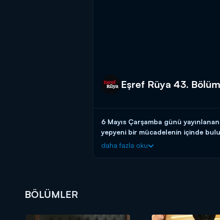
Eşref Rüya 43. Bölü
6 Mayıs Çarşamba günü yayınlanan E
yepyeni bir mücadelenin içinde bulu
daha fazla oku
Eşref, hapishanede kendisine boyun eğ
onun masumiyetini kanıtlamak için elin
Gülümser’le giderek yakınlaşan Nisan,
Eşref, hapishanede huzuru sağlamak a
BÖLÜMLER
kontrolü eline aldığını düşünürken, Ce
indirecektir.
Eşref Rüya çarşamba 20.00'de Kana