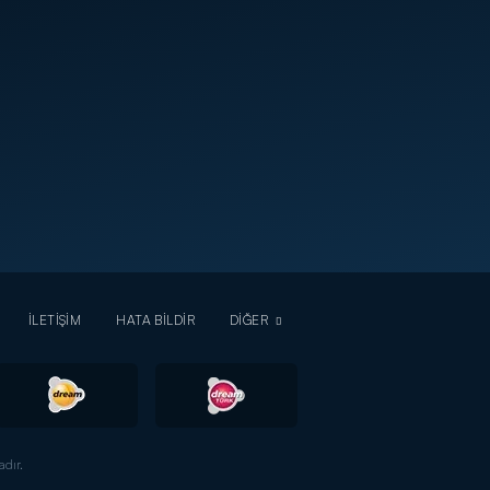
İLETİŞİM
HATA BİLDİR
DİĞER
dır.