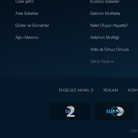
Uzak Şehir
Kuralsız Sokaklar
Arka Sokaklar
Gelinim Mutfakta
Güller ve Günahlar
Neler Oluyor Hayatta?
Aşk-ı Memnu
Arda'nın Mutfağı
Arda ile Omuz Omuza
Daha Fazla
ENGELSİZ KANAL D
REKLAM
KÜN
KAN