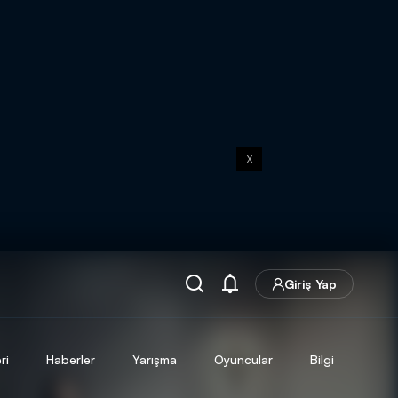
X
Giriş Yap
ri
Haberler
Yarışma
Oyuncular
Bilgi