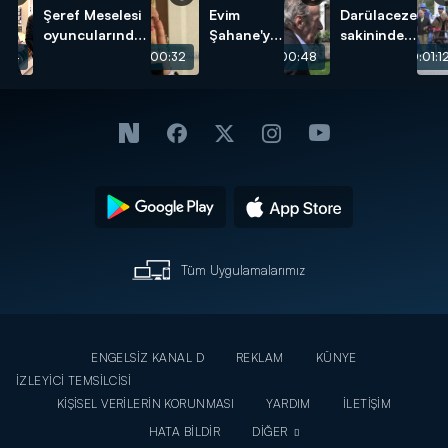
Şeref Meselesi
Evim
Darülaceze
oyuncularından
Şahane'ye
sakininden
umuda açılacak
başvurmak
duygu
:04
00:00:32
00:00:48
00:01:1
bir kapı!
çok kolay!
yüklü şiir!
Tüm Uygulamalarımız
ENGELSİZ KANAL D
REKLAM
KÜNYE
İZLEYİCİ TEMSİLCİSİ
KİŞİSEL VERİLERİN KORUNMASI
YARDIM
İLETİŞİM
HATA BİLDİR
DİĞER