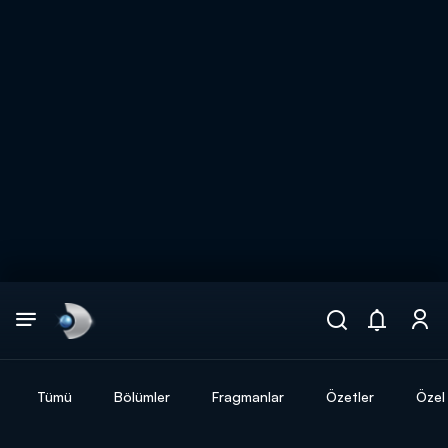
Arama
muhteşem ikili
ARAMA SONUÇLARI
Tümü
Bölümler
Fragmanlar
Özetler
Özel 
DİĞER SONUÇLAR