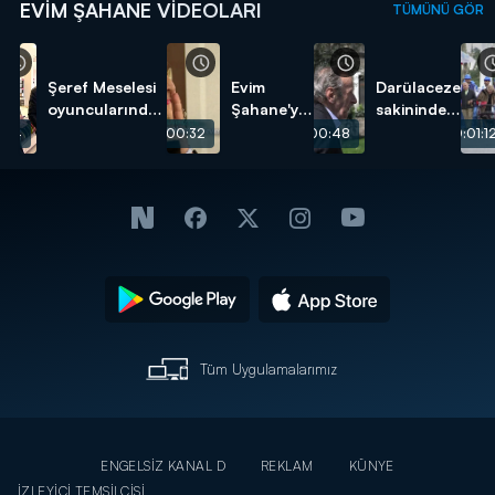
EVIM ŞAHANE VIDEOLARI
TÜMÜNÜ GÖR
Şeref Meselesi
Evim
Darülaceze
oyuncularından
Şahane'ye
sakininden
umuda açılacak
başvurmak
duygu
:04
00:00:32
00:00:48
00:01:1
bir kapı!
çok kolay!
yüklü şiir!
Tüm Uygulamalarımız
ENGELSİZ KANAL D
REKLAM
KÜNYE
İZLEYİCİ TEMSİLCİSİ