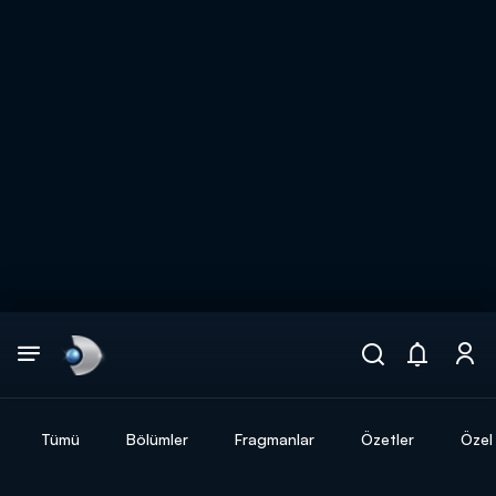
Arama
muhteşem ikili
ARAMA SONUÇLARI
Tümü
Bölümler
Fragmanlar
Özetler
Özel 
DİĞER SONUÇLAR