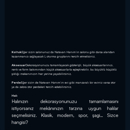
Koltuk
Eğer sizin salonunuz da Natavan Hanım’ın salonu gibi darsa alandan
kazanmanızı sağlayacak L oturma gruplarını tercih etmelisiniz.
Aksesuar
Dekorasyonunuzu tamamlayacak gösterişli, büyük aksesuarlarınızı,
renk ve form bakımından küçük aksesuarlarla eşleştirebilir, bu büyüklü küçüklü
şıklığı mekanınızın her yerine yayabilirsiniz.
Perde
Eğer sizin de Natavan Hanım’ın evi gibi manzaralı bir eviniz varsa stor
ya da zebra stor perdeleri tercih edebilirsiniz.
Halı
Halınızın dekorasyonunuzu tamamlamasını 
istiyorsanız mekânınızın tarzına uygun halılar 
seçmelisiniz. Klasik, modern, spor, şagi… Sizce 
hangisi?