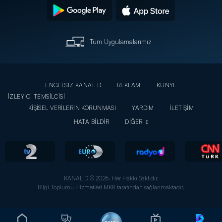
Tüm Uygulamalarımız
ENGELSİZ KANAL D
REKLAM
KÜNYE
İZLEYİCİ TEMSİLCİSİ
KİŞİSEL VERİLERİN KORUNMASI
YARDIM
İLETİŞİM
HATA BİLDİR
DİĞER
KANAL D © 2026. Her Hakkı Saklıdır.
Bilgi Toplumu Hizmetleri MKK tarafından sağlanmaktadır.