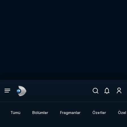
Arama
muhteşem ikili
ARAMA SONUÇLARI
Tümü
Bölümler
Fragmanlar
Özetler
Özel 
DİĞER SONUÇLAR