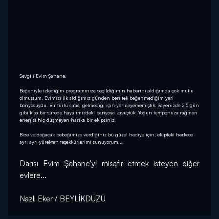
Sevgili Evim Şahane,
Beğeniyle izlediğim programınıza seçildiğimin haberini aldığımda çok mutlu
olmuştum. Evimizi ilk aldığımız günden beri tek beğenmediğim yeri
banyosuydu. Bir türlü sırası gelmediği için yenileyememiştik. Sayenizde 2,5 gün
gibi kısa bir sürede hayalimizdeki banyoya kavuştuk. Yoğun temponuza rağmen
enerjisi hiç düşmeyen harika bir ekipsiniz.
Bize ve doğacak bebeğimize verdiğiniz bu güzel hediye için, ekipteki herkese
ayrı ayrı yürekten teşekkürlerimi sunuyorum...
Darısı Evim Şahane'yi misafir etmek isteyen diğer 
evlere...
Nazlı Eker / BEYLİKDÜZÜ