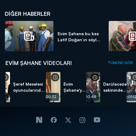
DIĞER HABERLER
Evim Şahane bu kez
Latif Doğan’ın söyl...
EVIM ŞAHANE VIDEOLARI
TÜMÜNÜ GÖR
Şeref Meselesi
Evim
Darülaceze
oyuncularından
Şahane'ye
sakininden
umuda açılacak
başvurmak
duygu
:04
00:00:32
00:00:48
00:01:1
bir kapı!
çok kolay!
yüklü şiir!