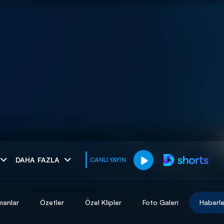
muhteşem ikili
DAHA FAZLA
CANLI YAYIN
I
manlar
Özetler
Özel Klipler
Foto Galeri
Haberle