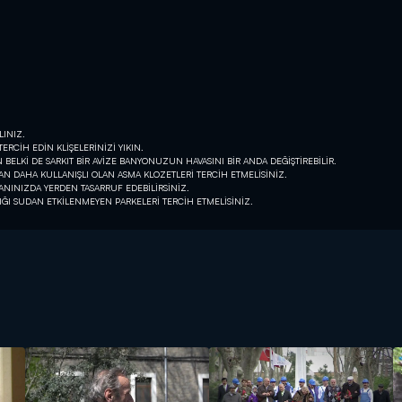
LINIZ.
ERCİH EDİN KLİŞELERİNİZİ YIKIN.
BELKİ DE SARKIT BİR AVİZE BANYONUZUN HAVASINI BİR ANDA DEĞİŞTİREBİLİR.
N DAHA KULLANIŞLI OLAN ASMA KLOZETLERİ TERCİH ETMELİSİNİZ.
NINIZDA YERDEN TASARRUF EDEBİLİRSİNİZ.
IĞI SUDAN ETKİLENMEYEN PARKELERİ TERCİH ETMELİSİNİZ.