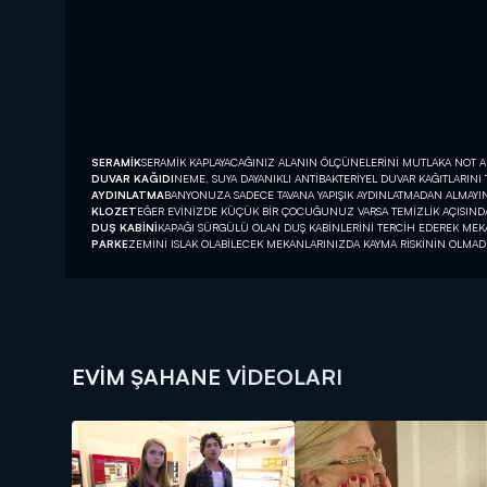
SERAMİK
SERAMİK KAPLAYACAĞINIZ ALANIN ÖLÇÜNELERİNİ MUTLAKA NOT A
DUVAR KAĞIDI
NEME, SUYA DAYANIKLI ANTİBAKTERİYEL DUVAR KAĞITLARINI T
AYDINLATMA
BANYONUZA SADECE TAVANA YAPIŞIK AYDINLATMADAN ALMAYIN 
KLOZET
EĞER EVİNİZDE KÜÇÜK BİR ÇOCUĞUNUZ VARSA TEMİZLİK AÇISINDA
DUŞ KABİNİ
KAPAĞI SÜRGÜLÜ OLAN DUŞ KABİNLERİNİ TERCİH EDEREK MEKA
PARKE
ZEMİNİ ISLAK OLABİLECEK MEKANLARINIZDA KAYMA RİSKİNİN OLMAD
EVIM ŞAHANE VIDEOLARI