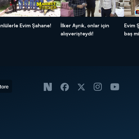
nlülerle Evim Şahane!
İlker Ayrık, onlar için
Evim 
alışverişteydi!
baş mi