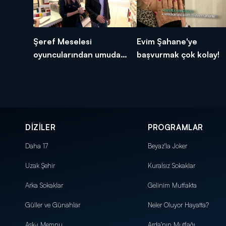
Şeref Meselesi
Evim Şahane'ye
oyuncularından umuda
başvurmak çok kolay!
açılacak bir kapı!
DİZİLER
PROGRAMLAR
Daha 17
Beyaz'la Joker
Uzak Şehir
Kuralsız Sokaklar
Arka Sokaklar
Gelinim Mutfakta
Güller ve Günahlar
Neler Oluyor Hayatta?
Aşk-ı Memnu
Arda'nın Mutfağı