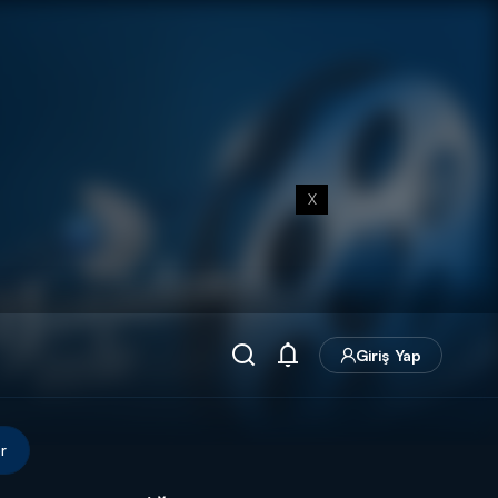
X
Giriş Yap
r