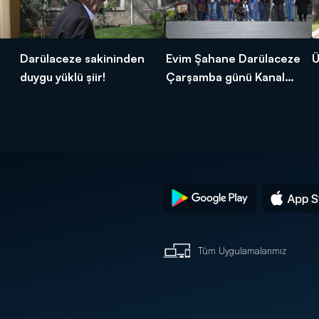
Darülaceze sakininden
Evim Şahane Darülaceze
Ü
duygu yüklü şiir!
Çarşamba günü Kanal
D'de!
Tüm Uygulamalarımız