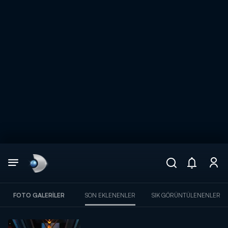
Arama
muhteşem ikili
ARAMA SONUÇLARI
FOTO GALERILER
SON EKLENENLER
SIK GÖRÜNTÜLENENLER
DİĞER SONUÇLAR