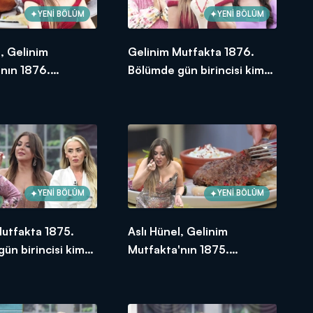
YENİ BÖLÜM
YENİ BÖLÜM
l, Gelinim
Gelinim Mutfakta 1876.
nın 1876.
Bölümde gün birincisi kim
e en yüksek
oldu?
e verdi?
YENİ BÖLÜM
YENİ BÖLÜM
Mutfakta 1875.
Aslı Hünel, Gelinim
ün birincisi kim
Mutfakta'nın 1875.
Bölümünde en yüksek
puanı kime verdi?