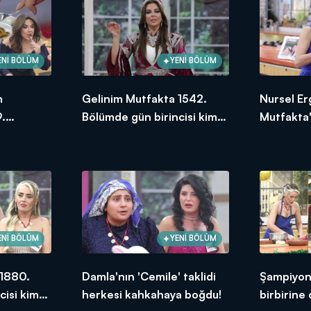
ENİ BÖLÜM
YENİ BÖLÜM
m
Gelinim Mutfakta 1542.
Nursel Er
.
Bölümde gün birincisi kim
Mutfakta'
ksek
oldu? 21 Ocak 2025
Bölümünd
puanı kim
ENİ BÖLÜM
YENİ BÖLÜM
 1880.
Damla'nın 'Cemile' taklidi
Şampiyonl
cisi kim
herkesi kahkahaya boğdu!
birbirine