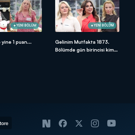
YENİ BÖLÜM
YENİ BÖLÜM
 yine 1 puan...
Gelinim Mutfakta 1873.
Bölümde gün birincisi kim
oldu?