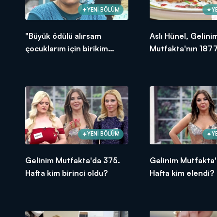
YENİ BÖLÜM
Y
"Büyük ödülü alırsam
Aslı Hünel, Gelini
çocuklarım için birikim
Mutfakta'nın 1877
yapacağım!"
Bölümünde en yü
puanı kime verdi?
YENİ BÖLÜM
Y
Gelinim Mutfakta'da 375.
Gelinim Mutfakta'
Hafta kim birinci oldu?
Hafta kim elendi?