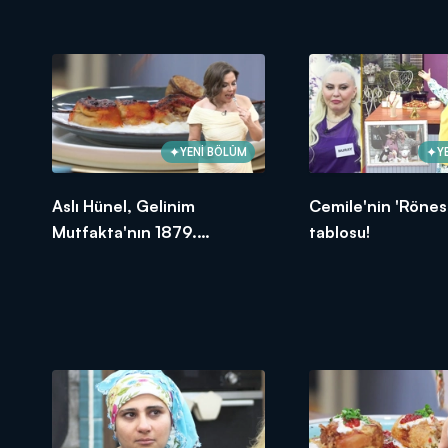
oldu?
YENİ BÖLÜM
Y
Aslı Hünel, Gelinim
Cemile'nin 'Rönes
Mutfakta'nın 1879.
tablosu!
Bölümünde en yüksek
puanı kime verdi?