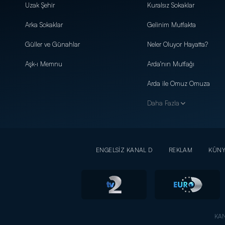
Uzak Şehir
Kuralsız Sokaklar
Arka Sokaklar
Gelinim Mutfakta
Güller ve Günahlar
Neler Oluyor Hayatta?
Aşk-ı Memnu
Arda'nın Mutfağı
Arda ile Omuz Omuza
Daha Fazla
ENGELSİZ KANAL D
REKLAM
KÜN
KAN