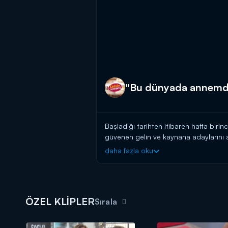
"Bu dünyada annemd
Başladığı tarihten itibaren hafta birin
güvenen gelin ve kaynana adaylarını a
başlayın!
daha fazla oku
BAŞVURULARINIZ İÇİN WHATSAPP
BAŞVURULARINIZ İÇİN WEB ADRES
ÖZEL KLİPLER
Gelinim Mutfakta, yeni bölümleriyle 
Sırala