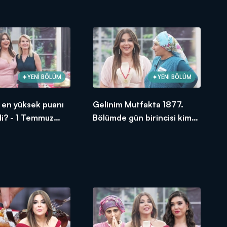
oldu?
YENİ BÖLÜM
YENİ BÖLÜM
si en yüksek puanı
Gelinim Mutfakta 1877.
di? - 1 Temmuz
Bölümde gün birincisi kim
oldu?