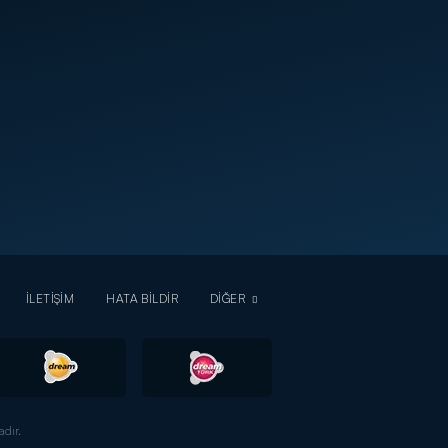
İLETİŞİM
HATA BİLDİR
DİĞER
dır.