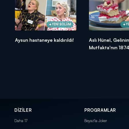
YENİ BÖLÜM
Y
Aysun hastaneye kaldırıldı!
Aslı Hünel, Gelini
Mutfakta'nın 1874
Bölümünde en yü
puanı kime verdi?
DİZİLER
PROGRAMLAR
Daha 17
Beyaz'la Joker