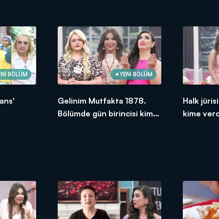
ENİ BÖLÜM
YENİ BÖLÜM
ans'
Gelinim Mutfakta 1878.
Halk jüri
Bölümde gün birincisi kim
kime ver
oldu?
2026