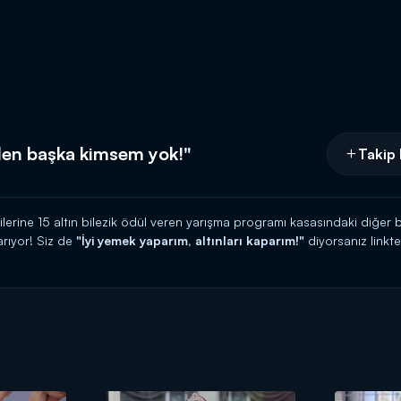
en başka kimsem yok!"
Takip 
cilerine 15 altın bilezik ödül veren yarışma programı kasasındaki diğer b
rıyor! Siz de
"İyi yemek yaparım, altınları kaparım!"
diyorsanız link
 HATTI:
0539 570 37 07
İ:
https://www.kanald.com.tr/gelinim-mutfakta-basvuru-formu
hafta içi her gün Kanal D'de!