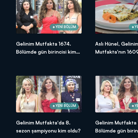
YENİ BÖLÜM
Y
Gelinim Mutfakta 1674.
Aslı Hünel, Gelini
Bölümde gün birincisi kim
Mutfakta'nın 1609
oldu? 18 Eylül 2025
Bölümünde en yü
puanı kime verdi?
YENİ BÖLÜM
Y
Gelinim Mutfakta'da 8.
Gelinim Mutfakta
sezon şampiyonu kim oldu?
Bölümde gün birin