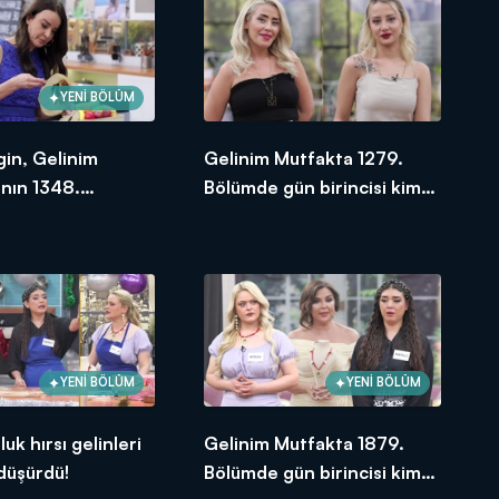
YENİ BÖLÜM
gin, Gelinim
Gelinim Mutfakta 1279.
nın 1348.
Bölümde gün birincisi kim
e en yüksek
oldu? 14 Aralık 2023
e verdi?
YENİ BÖLÜM
YENİ BÖLÜM
uk hırsı gelinleri
Gelinim Mutfakta 1879.
 düşürdü!
Bölümde gün birincisi kim