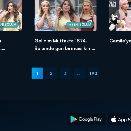
ENİ BÖLÜM
YENİ BÖLÜM
m
Gelinim Mutfakta 1874.
Cemile'ye
.
Bölümde gün birincisi kim
ksek
oldu?
1
2
3
...
193