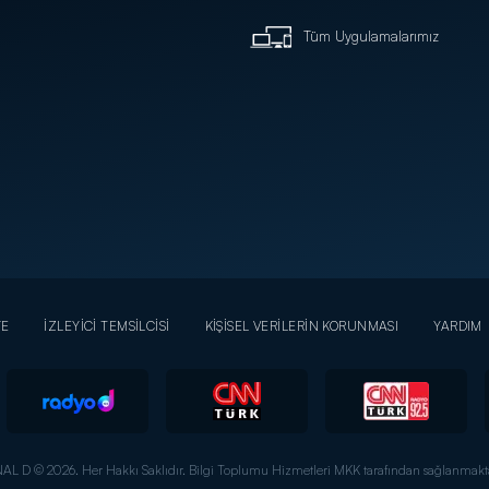
Tüm Uygulamalarımız
YE
İZLEYİCİ TEMSİLCİSİ
KİŞİSEL VERİLERİN KORUNMASI
YARDIM
AL D © 2026. Her Hakkı Saklıdır.
Bilgi Toplumu Hizmetleri MKK tarafından sağlanmakta