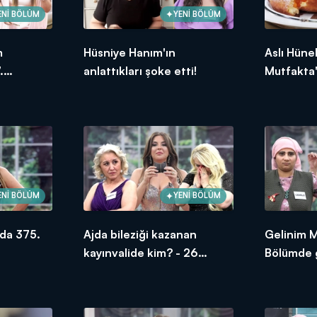
ENİ BÖLÜM
YENİ BÖLÜM
m
Hüsniye Hanım'ın
Aslı Hüne
.
anlattıkları şoke etti!
Mutfakta'
ksek
Bölümünd
puanı kim
ENİ BÖLÜM
YENİ BÖLÜM
da 375.
Ajda bileziği kazanan
Gelinim 
kayınvalide kim? - 26
Bölümde g
Haziran 2026
oldu?