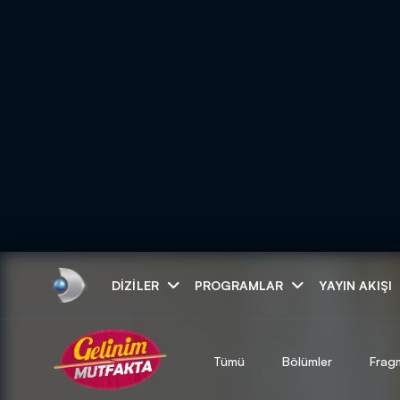
Arama
DIZILER
PROGRAMLAR
YAYIN AKIŞI
ARAMA SONUÇLAR
Tümü
Bölümler
Frag