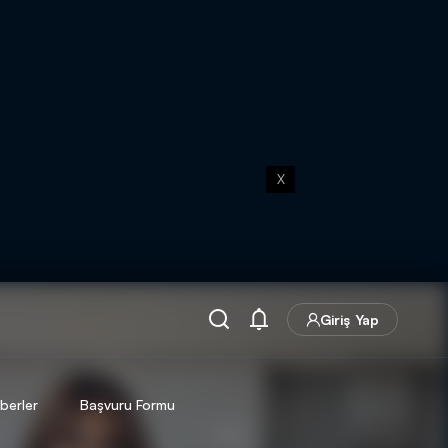
X
Giriş Yap
berler
Başvuru Formu