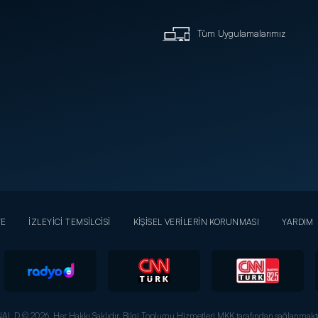
Tüm Uygulamalarımız
YE
İZLEYİCİ TEMSİLCİSİ
KİŞİSEL VERİLERİN KORUNMASI
YARDIM
AL D © 2026. Her Hakkı Saklıdır.
Bilgi Toplumu Hizmetleri MKK tarafından sağlanmakta