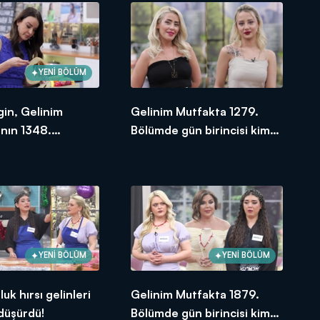
YENİ BÖLÜM
gin, Gelinim
Gelinim Mutfakta 1279.
nın 1348.
Bölümde gün birincisi kim
e en yüksek
oldu? 14 Aralık 2023
e verdi?
YENİ BÖLÜM
YENİ BÖLÜM
uk hırsı gelinleri
Gelinim Mutfakta 1879.
 düşürdü!
Bölümde gün birincisi kim