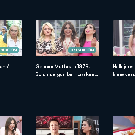
ENİ BÖLÜM
YENİ BÖLÜM
ans'
Gelinim Mutfakta 1878.
Halk jüri
Bölümde gün birincisi kim
kime ver
oldu?
2026