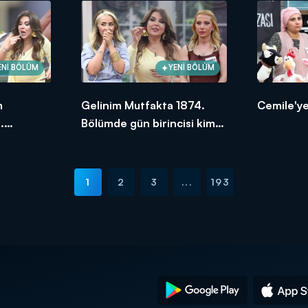
ENİ BÖLÜM
YENİ BÖLÜM
m
Gelinim Mutfakta 1874.
Cemile'ye
.
Bölümde gün birincisi kim
ksek
oldu?
1
2
3
...
193