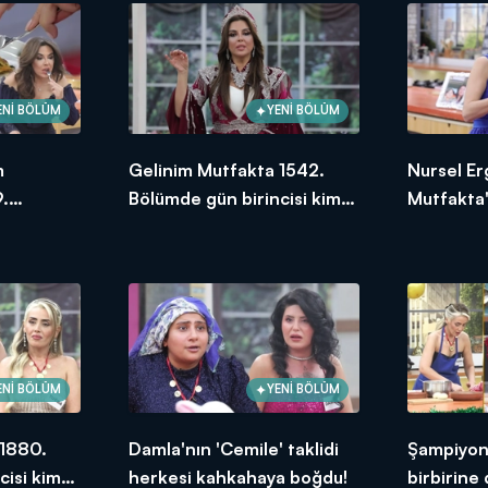
hafta içi her gün saat 13.00'da Kanal D'de!
ENİ BÖLÜM
YENİ BÖLÜM
m
Gelinim Mutfakta 1542.
Nursel Er
.
Bölümde gün birincisi kim
Mutfakta'
ksek
oldu? 21 Ocak 2025
Bölümünd
puanı kim
ENİ BÖLÜM
YENİ BÖLÜM
 1880.
Damla'nın 'Cemile' taklidi
Şampiyonl
cisi kim
herkesi kahkahaya boğdu!
birbirine