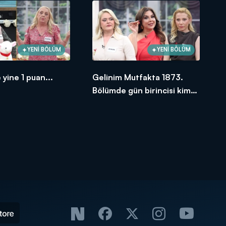
YENİ BÖLÜM
YENİ BÖLÜM
 yine 1 puan...
Gelinim Mutfakta 1873.
Bölümde gün birincisi kim
oldu?