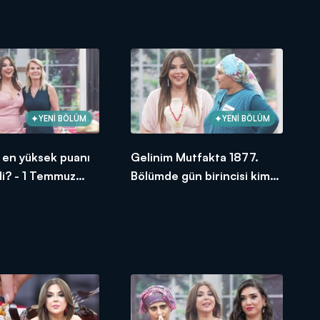
oldu?
YENİ BÖLÜM
YENİ BÖLÜM
si en yüksek puanı
Gelinim Mutfakta 1877.
di? - 1 Temmuz
Bölümde gün birincisi kim
oldu?