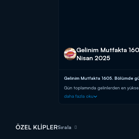
Gelinim Mutfakta 160
Nisan 2025
Gelinim Mutfakta 1605. Bölümde gün 
Gün toplamında gelinlerden en yüksek p
daha fazla oku
Başladığı tarihten itibaren hafta birin
güvenen gelin ve kaynana adaylarını a
başlayın!
BAŞVURULARINIZ İÇİN WHATSAPP
ÖZEL KLİPLER
Sırala
BAŞVURULARINIZ İÇİN WEB ADRES