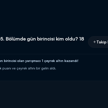
5. Bölümde gün birincisi kim oldu? 18
Takip 
birincisi olan yarışmacı 1 çeyrek altın kazandı!
uanı ve çeyrek altını bir gelin aldı.
cilerine 10 altın bilezik ödül veren yarışma programı kasasındaki diğer b
rıyor! Siz de
"İyi yemek yaparım, altınları kaparım!"
diyorsanız link
 HATTI:
0539 570 37 07
İ:
https://www.kanald.com.tr/gelinim-mutfakta-basvuru-formu