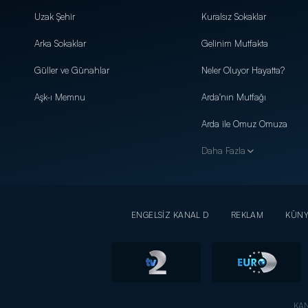
Uzak Şehir
Kuralsız Sokaklar
Arka Sokaklar
Gelinim Mutfakta
Güller ve Günahlar
Neler Oluyor Hayatta?
Aşk-ı Memnu
Arda'nın Mutfağı
Arda ile Omuz Omuza
Daha Fazla
ENGELSİZ KANAL D
REKLAM
KÜN
KAN