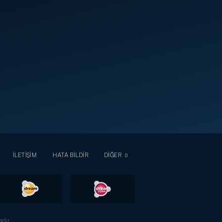
İLETİŞİM
HATA BİLDİR
DİĞER
dır.