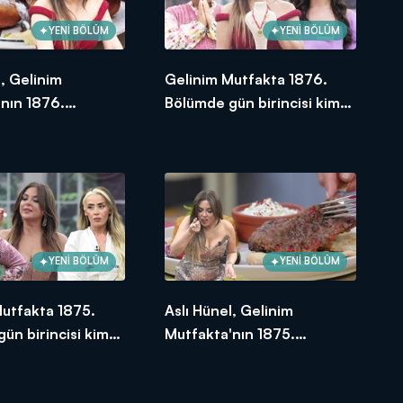
YENİ BÖLÜM
YENİ BÖLÜM
l, Gelinim
Gelinim Mutfakta 1876.
nın 1876.
Bölümde gün birincisi kim
e en yüksek
oldu?
e verdi?
YENİ BÖLÜM
YENİ BÖLÜM
Mutfakta 1875.
Aslı Hünel, Gelinim
ün birincisi kim
Mutfakta'nın 1875.
Bölümünde en yüksek
puanı kime verdi?