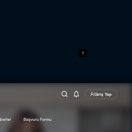
X
Giriş Yap
berler
Başvuru Formu