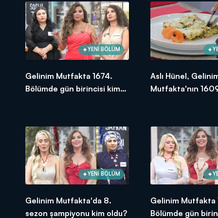
Gelinim Mutfakta, yeni bölümleriyle 
YENİ BÖLÜM
Y
Gelinim Mutfakta 1674.
Aslı Hünel, Gelini
Bölümde gün birincisi kim
Mutfakta'nın 1609
oldu? 18 Eylül 2025
Bölümünde en yü
puanı kime verdi?
YENİ BÖLÜM
Y
Gelinim Mutfakta'da 8.
Gelinim Mutfakta
sezon şampiyonu kim oldu?
Bölümde gün birin