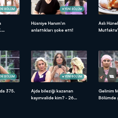
ENİ BÖLÜM
YENİ BÖLÜM
m
Hüsniye Hanım'ın
Aslı Hüne
.
anlattıkları şoke etti!
Mutfakta'
ksek
Bölümünd
puanı kim
ENİ BÖLÜM
YENİ BÖLÜM
da 375.
Ajda bileziği kazanan
Gelinim 
kayınvalide kim? - 26
Bölümde g
Haziran 2026
oldu?