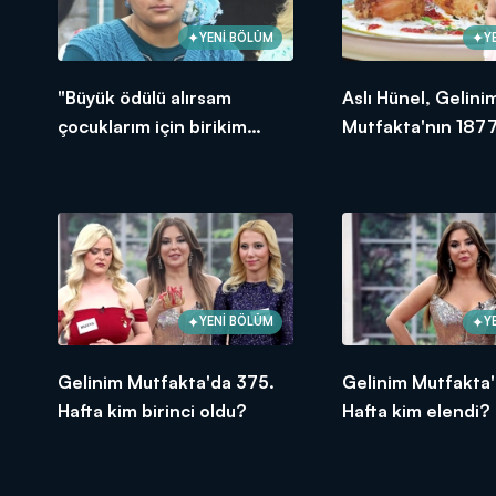
YENİ BÖLÜM
Y
"Büyük ödülü alırsam
Aslı Hünel, Gelini
çocuklarım için birikim
Mutfakta'nın 1877
yapacağım!"
Bölümünde en yü
puanı kime verdi?
YENİ BÖLÜM
Y
Gelinim Mutfakta'da 375.
Gelinim Mutfakta'
Hafta kim birinci oldu?
Hafta kim elendi?