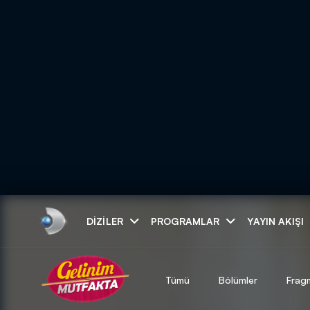
Arama
DIZILER
PROGRAMLAR
YAYIN AKIŞI
ARAMA SONUÇLAR
Tümü
Bölümler
Frag