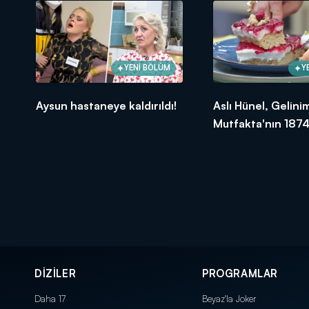
YENİ BÖLÜM
Y
Aysun hastaneye kaldırıldı!
Aslı Hünel, Gelini
Mutfakta'nın 1874
Bölümünde en yü
puanı kime verdi?
DİZİLER
PROGRAMLAR
Daha 17
Beyaz'la Joker