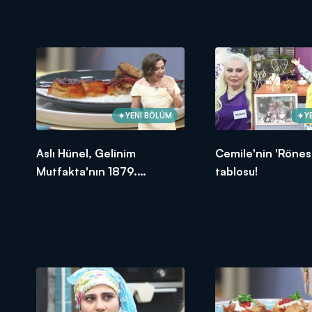
oldu?
YENİ BÖLÜM
Y
Aslı Hünel, Gelinim
Cemile'nin 'Rönes
Mutfakta'nın 1879.
tablosu!
Bölümünde en yüksek
puanı kime verdi?