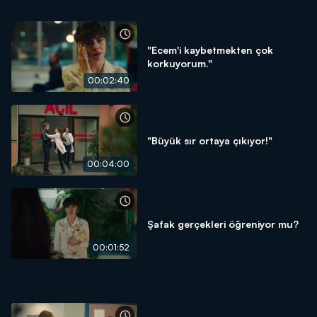
"Ecem'i kaybetmekten çok
korkuyorum."
00:02:40
"Büyük sır ortaya çıkıyor!"
00:04:00
Şafak gerçekleri öğreniyor mu?
00:01:52