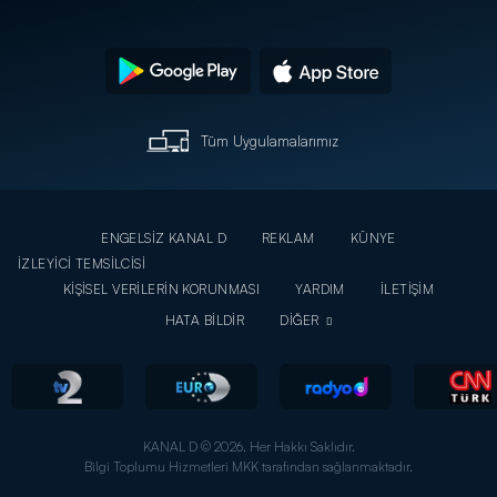
Tüm Uygulamalarımız
ENGELSİZ KANAL D
REKLAM
KÜNYE
İZLEYİCİ TEMSİLCİSİ
KİŞİSEL VERİLERİN KORUNMASI
YARDIM
İLETİŞİM
HATA BİLDİR
DİĞER
KANAL D © 2026. Her Hakkı Saklıdır.
Bilgi Toplumu Hizmetleri MKK tarafından sağlanmaktadır.