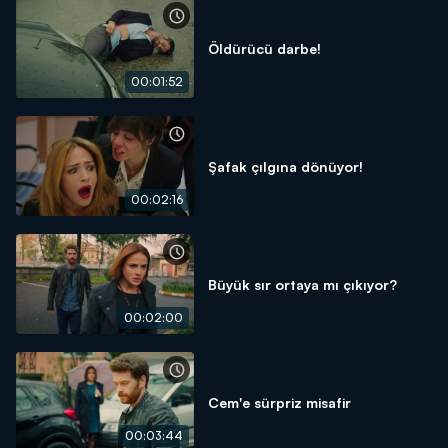
Öldürücü darbe!
00:01:52
Şafak çılgına dönüyor!
00:02:16
Büyük sır ortaya mı çıkıyor?
00:02:00
Cem'e sürpriz misafir
00:03:44