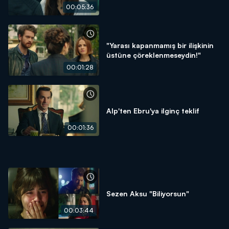
00:05:36
"Yarası kapanmamış bir ilişkinin
üstüne çöreklenmeseydin!"
00:01:28
Alp'ten Ebru'ya ilginç teklif
00:01:36
Sezen Aksu "Biliyorsun"
00:03:44