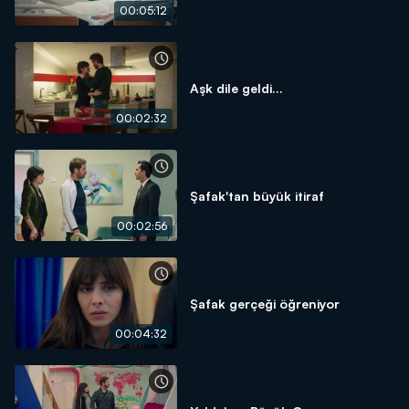
00:05:12
Aşk dile geldi...
00:02:32
Şafak'tan büyük itiraf
00:02:56
Şafak gerçeği öğreniyor
00:04:32