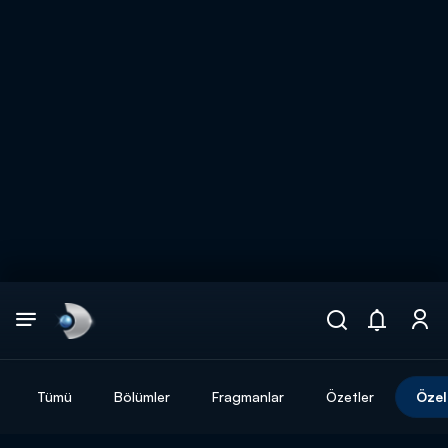
Arama
muhteşem ikili
ARAMA SONUÇLARI
Tümü
Bölümler
Fragmanlar
Özetler
Özel
DİĞER SONUÇLAR