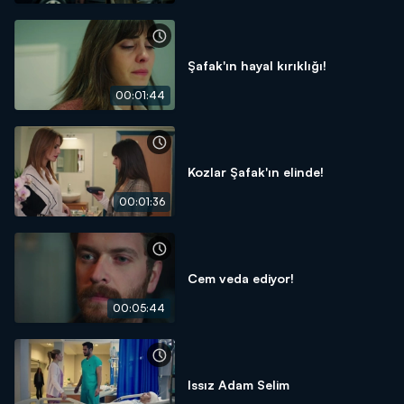
Şafak'ın hayal kırıklığı!
00:01:44
Kozlar Şafak'ın elinde!
00:01:36
Cem veda ediyor!
00:05:44
Issız Adam Selim