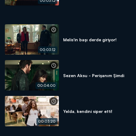
00:03:12
Melis'in başı derde giriyor!
00:03:12
Sezen Aksu - Perişanım Şimdi
00:04:00
Yelda, kendini siper etti!
00:03:20