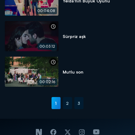
Yelda'nın Büyük Oyunu
00:04:08
Sürpriz aşk
00:03:12
Mutlu son
00:02:16
1
2
3