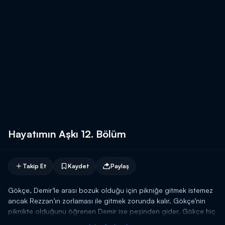
Hayatımın Aşkı 12. Bölüm
Takip Et
Kaydet
Paylaş
Gökçe, Demir’le arası bozuk olduğu için pikniğe gitmek istemez
ancak Rezzan’ın zorlaması ile gitmek zorunda kalır. Gökçe’nin
piknikte olduğunu öğrenen Demir ise peşinden gider. Gökçe hiç
beklemediği anda Demir’i karşısında görünce ne yapacağını