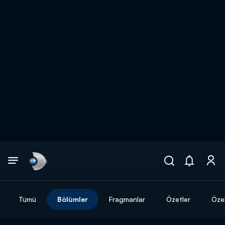
Arama
muhteşem ikili
ARAMA SONUÇLARI
Tümü
Bölümler
Fragmanlar
Özetler
Özel
DİĞER SONUÇLAR