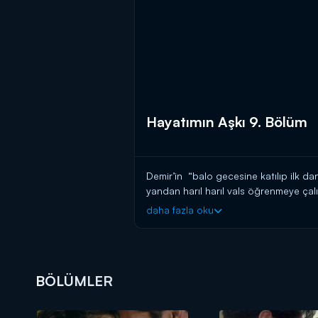
Hayatımın Aşkı 9. Bölüm
Demir’in “balo gecesine katılıp ilk d
yandan harıl harıl vals öğrenmeye çalışı
daha fazla oku
Ünlü moda tasarımcısı Azize Hanım, ye
sorumludur. Gökçe sorumluluğun altınd
Demir gözlerine inanamaz. Kaan ve Duru’
Konserde yaşananlardan dolayı Sema v
BÖLÜMLER
resminin sergide satılması üzerine ço