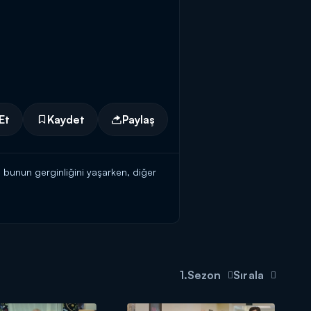
Et
Kaydet
Paylaş
 bunun gerginliğini yaşarken, diğer
lecektir ve organizasyondan Gökçe
dığı bir mektubu tesadüf eseri okuyan
şlar.
affettirme derdindedir. Rezzan,
1.Sezon
Sırala