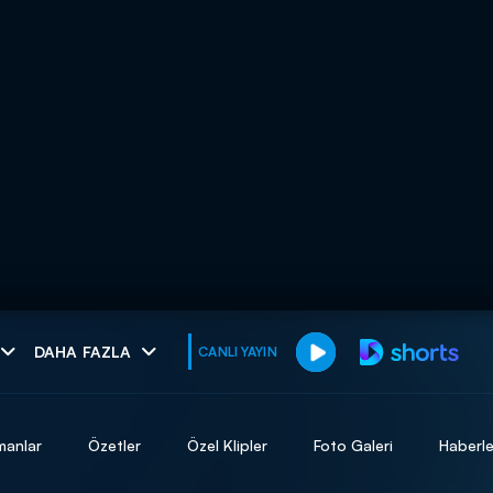
muhteşem ikili
DAHA FAZLA
CANLI YAYIN
I
manlar
Özetler
Özel Klipler
Foto Galeri
Haberle