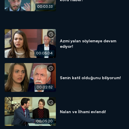
00:03:33
Azmi yalan söylemeye devam
ediyor!
00:05:04
Senin katil olduğunu biliyorum!
00:02:52
Nalan ve İlhami evlendi!
00:05:20