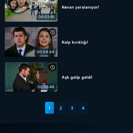
Kenan yaralanıyor!
00:03:55
Kalp kırıklığı!
00:04:44
Aşk galip geldi!
00:03:48
1
2
3
4