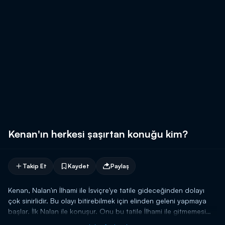
Kenan'ın herkesi şaşırtan konuğu kim?
Takip Et
Kaydet
Paylaş
Kenan, Nalan'ın İlhami ile İsviçre'ye tatile gideceğinden dolayı
çok sinirlidir. Bu olayı bitirebilmek için elinden geleni yapmaya
başlar. İlk Nalan ile konuşur. Onu bu tatile İlhami ile gitmemesi
için engellemeye çalışır; fakat, Nalan bu isteğe karşı çıkar.