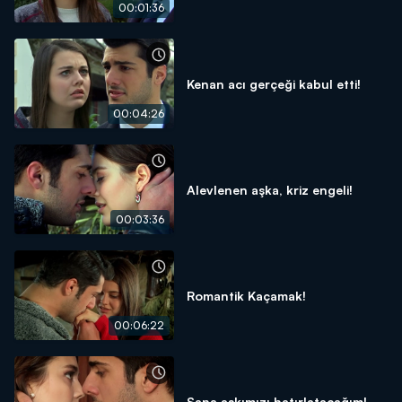
00:01:36
Kenan acı gerçeği kabul etti!
00:04:26
Alevlenen aşka, kriz engeli!
00:03:36
Romantik Kaçamak!
00:06:22
Sana aşkımızı hatırlatacağım!