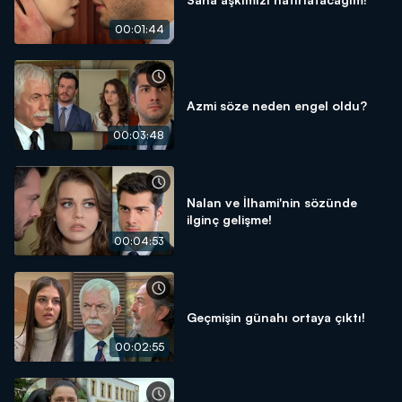
00:01:44
Azmi söze neden engel oldu?
00:03:48
Nalan ve İlhami'nin sözünde
ilginç gelişme!
00:04:53
Geçmişin günahı ortaya çıktı!
00:02:55