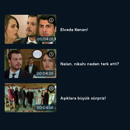
Elveda Kenan!
00:04:01
Nalan, nikahı neden terk etti?
00:04:26
Aşıklara büyük sürpriz!
00:04:56