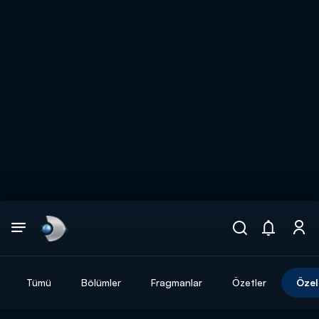
Arama
muhteşem ikili
ARAMA SONUÇLARI
Tümü
Bölümler
Fragmanlar
Özetler
Özel
DİĞER SONUÇLAR