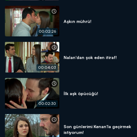
Aşkın mührü!
00:02:26
Nalan'dan şok eden itiraf!
00:04:03
İlk aşk öpücüğü!
00:02:30
Son günlerimi Kenan'la geçirmek
istiyorum!