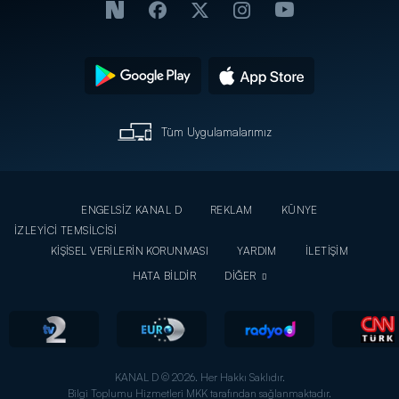
Tüm Uygulamalarımız
ENGELSİZ KANAL D
REKLAM
KÜNYE
İZLEYİCİ TEMSİLCİSİ
KİŞİSEL VERİLERİN KORUNMASI
YARDIM
İLETİŞİM
HATA BİLDİR
DİĞER
KANAL D © 2026. Her Hakkı Saklıdır.
Bilgi Toplumu Hizmetleri MKK tarafından sağlanmaktadır.