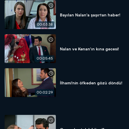
Bayılan Nalan'a şaşırtan haber!
00:03:38
Nalan ve Kenan'ın kına gecesi!
00:05:45
İlhami'nin öfkeden gözü döndü!
00:02:29