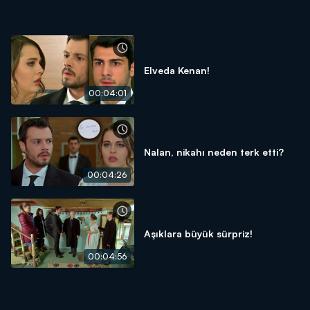
Elveda Kenan!
00:04:01
Nalan, nikahı neden terk etti?
00:04:26
Aşıklara büyük sürpriz!
00:04:56