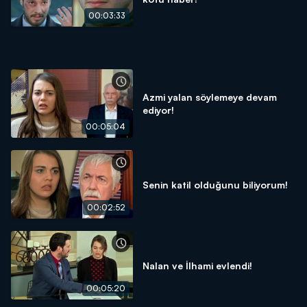
00:03:33
Azmi yalan söylemeye devam
ediyor!
00:05:04
Senin katil olduğunu biliyorum!
00:02:52
Nalan ve İlhami evlendi!
00:05:20