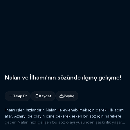
Nalan ve İlhami'nin sözünde ilginç gelişme!
Takip Et
Kaydet
Paylaş
İlhami işleri hızlandırır. Nalan ile evlenebilmek için gerekli ilk adımı
atar. Azmi'yi de olayın içine çekerek erken bir söz için harekete
geçer. Nalan hızlı gelişen bu söz olayı yüzünden şaşkınlık yaşar.
Babasının de isteğini görünce ne diyeceğini bilemez. Mecburen