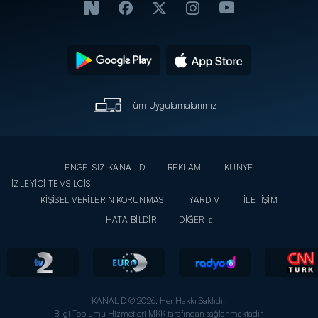
Tüm Uygulamalarımız
ENGELSİZ KANAL D
REKLAM
KÜNYE
İZLEYİCİ TEMSİLCİSİ
KİŞİSEL VERİLERİN KORUNMASI
YARDIM
İLETİŞİM
HATA BİLDİR
DİĞER
KANAL D © 2026. Her Hakkı Saklıdır.
Bilgi Toplumu Hizmetleri MKK tarafından sağlanmaktadır.