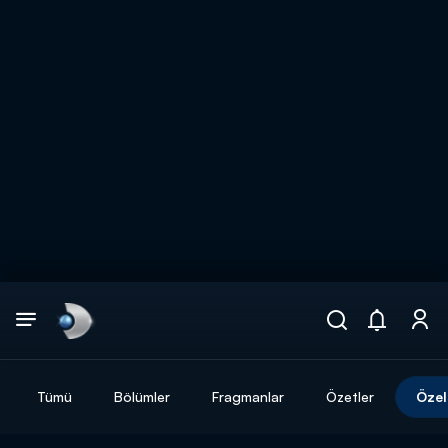
Arama
muhteşem ikili
ARAMA SONUÇLARI
Tümü
Bölümler
Fragmanlar
Özetler
Özel
DİĞER SONUÇLAR