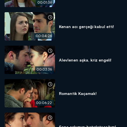
00:01:36
Kenan acı gerçeği kabul etti!
00:04:26
Alevlenen aşka, kriz engeli!
00:03:36
Romantik Kaçamak!
00:06:22
Sana aşkımızı hatırlatacağım!