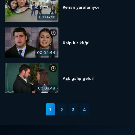
Kenan yaralanıyor!
00:03:55
Kalp kırıklığı!
00:04:44
Aşk galip geldi!
00:03:48
1
2
3
4