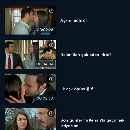
Aşkın mührü!
00:02:26
Nalan'dan şok eden itiraf!
00:04:03
İlk aşk öpücüğü!
00:02:30
Son günlerimi Kenan'la geçirmek
istiyorum!