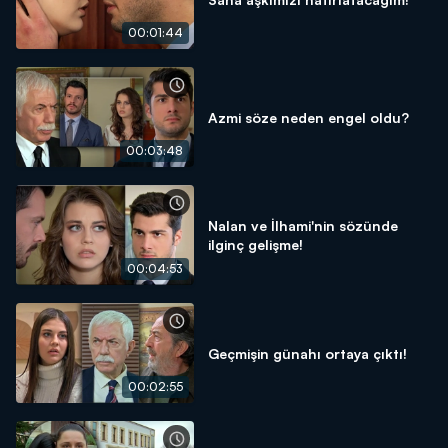
00:01:44
Azmi söze neden engel oldu?
00:03:48
Nalan ve İlhami'nin sözünde
ilginç gelişme!
00:04:53
Geçmişin günahı ortaya çıktı!
00:02:55