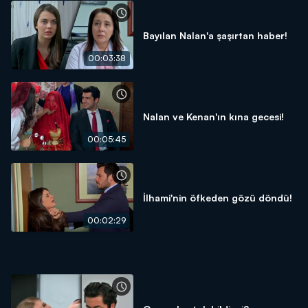
Bayılan Nalan'a şaşırtan haber!
00:03:38
Nalan ve Kenan'ın kına gecesi!
00:05:45
İlhami'nin öfkeden gözü döndü!
00:02:29