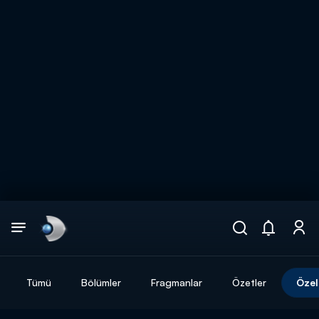
Arama
muhteşem ikili
ARAMA SONUÇLARI
Tümü
Bölümler
Fragmanlar
Özetler
Özel
DİĞER SONUÇLAR