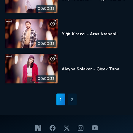
00:00:33
Yiğit Kirazcı - Aras Atahanlı
00:00:33
Aleyna Solaker - Çiçek Tuna
00:00:33
1
2