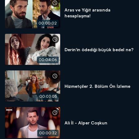
Aras ve Yiğit arasında
hesaplaşma!
00:00:02
Derin'in ödediği büyük bedel ne?
00:04:06
Hizmetçiler 2. Bölüm Ön İzleme
00:03:05
Ali İl - Alper Coşkun
00:00:32