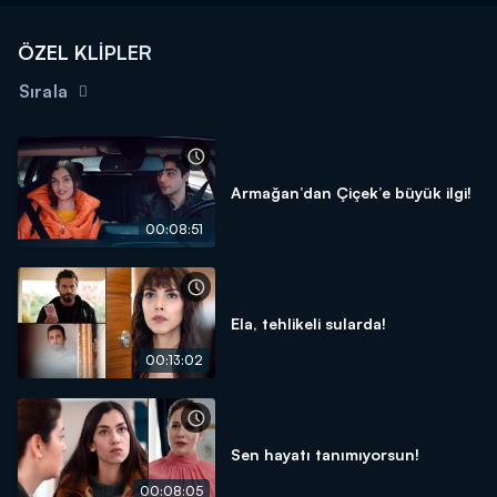
ÖZEL KLİPLER
Sırala
Armağan’dan Çiçek’e büyük ilgi!
00:08:51
Ela, tehlikeli sularda!
00:13:02
Sen hayatı tanımıyorsun!
00:08:05