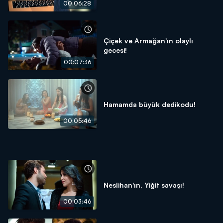
00:06:28
Çiçek ve Armağan'ın olaylı
gecesi!
00:07:36
Hamamda büyük dedikodu!
00:05:46
Neslihan'ın, Yiğit savaşı!
00:03:46