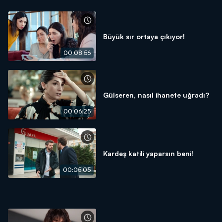
Büyük sır ortaya çıkıyor!
00:08:56
Gülseren, nasıl ihanete uğradı?
00:06:25
Kardeş katili yaparsın beni!
00:05:05