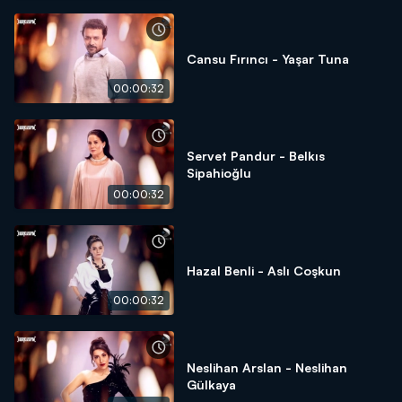
Cansu Fırıncı - Yaşar Tuna
00:00:32
Servet Pandur - Belkıs
Sipahioğlu
00:00:32
Hazal Benli - Aslı Coşkun
00:00:32
Neslihan Arslan - Neslihan
Gülkaya