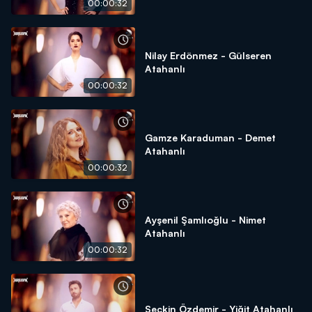
00:00:32
Nilay Erdönmez - Gülseren
Atahanlı
00:00:32
Gamze Karaduman - Demet
Atahanlı
00:00:32
Ayşenil Şamlıoğlu - Nimet
Atahanlı
00:00:32
Seçkin Özdemir - Yiğit Atahanlı