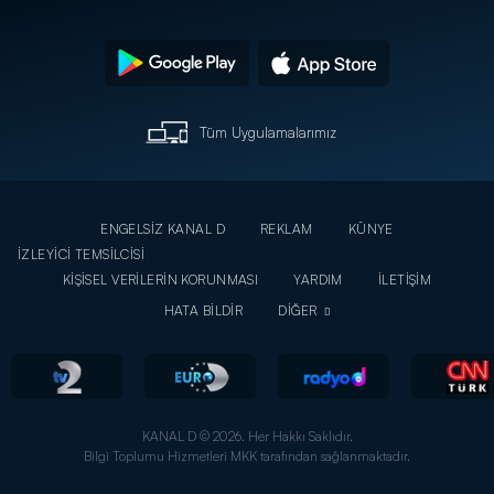
Tüm Uygulamalarımız
ENGELSİZ KANAL D
REKLAM
KÜNYE
İZLEYİCİ TEMSİLCİSİ
KİŞİSEL VERİLERİN KORUNMASI
YARDIM
İLETİŞİM
HATA BİLDİR
DİĞER
KANAL D © 2026. Her Hakkı Saklıdır.
Bilgi Toplumu Hizmetleri MKK tarafından sağlanmaktadır.