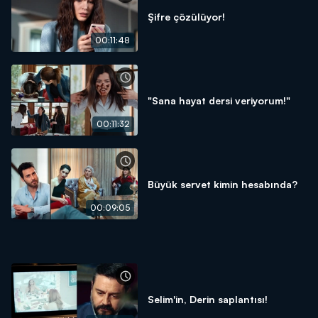
Şifre çözülüyor!
00:11:48
"Sana hayat dersi veriyorum!"
00:11:32
Büyük servet kimin hesabında?
00:09:05
Selim'in, Derin saplantısı!