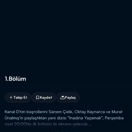
1.Bölüm
Takip Et
Kaydet
Paylaş
Kanal D’nin başrollerini Sanem Çelik, Oktay Kaynarca ve Murat
Ünalmış’ın paylaştıkları yeni dizisi “İnadına Yaşamak”, Perşembe
saat 20.00’de ilk bölümü ile ekrana gelecek.