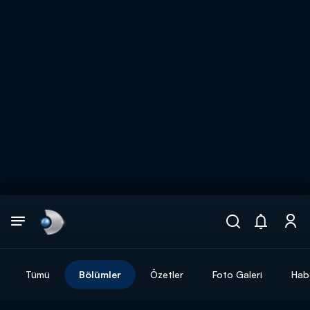
Arama
muhteşem ikili
ARAMA SONUÇLARI
Tümü
Bölümler
Özetler
Foto Galeri
Hab
DİĞER SONUÇLAR