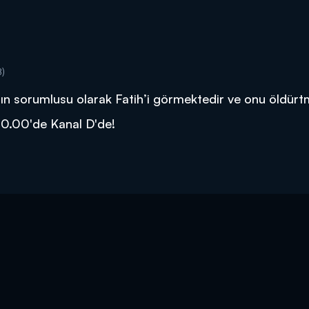
8)
arın sorumlusu olarak Fatih’i görmektedir ve onu öldür
 20.00'de Kanal D'de!