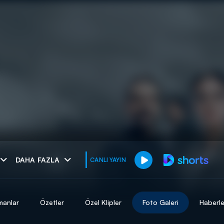
muhteşem ikili
DAHA FAZLA
CANLI YAYIN
I
manlar
Özetler
Özel Klipler
Foto Galeri
Haberle