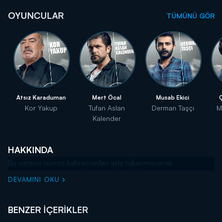
OYUNCULAR
TÜMÜNÜ GÖR
Atsız Karaduman
Mert Öcal
Musab Ekici
Kor Yakup
Tufan Aslan
Derman Taşçı
M
Kalender
HAKKINDA
Bu vatanın isimsiz kahramanları asla tükenmeyecek.
DEVAMINI OKU
BENZER İÇERİKLER