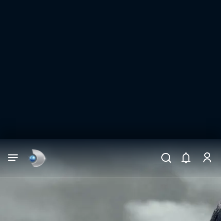
Arama
muhteşem ikili
ARAMA SONUÇLARI
DİĞER SONUÇLAR