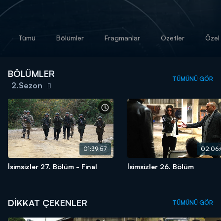
Tümü
Bölümler
Fragmanlar
Özetler
Özel 
BÖLÜMLER
TÜMÜNÜ GÖR
2.Sezon
01:39:57
02:06:
İsimsizler 27. Bölüm - Final
İsimsizler 26. Bölüm
DİKKAT ÇEKENLER
TÜMÜNÜ GÖR