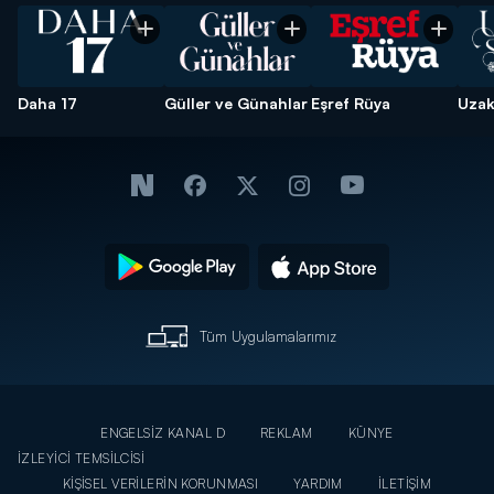
Daha 17
Güller ve Günahlar
Eşref Rüya
Uzak
Tüm Uygulamalarımız
ENGELSİZ KANAL D
REKLAM
KÜNYE
İZLEYİCİ TEMSİLCİSİ
KİŞİSEL VERİLERİN KORUNMASI
YARDIM
İLETİŞİM