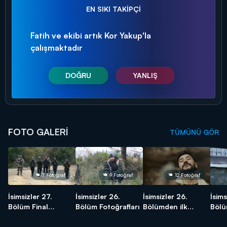
EN SIKI TAKİPÇİ
Fatih ve ekibi artık Kor Yakup'la
çalışmaktadır
DOĞRU
YANLIŞ
FOTO GALERİ
TÜMÜNÜ GÖR
7 Fotoğraf
9 Fotoğraf
12 Fotoğraf
İsimsizler 27.
İsimsizler 26.
İsimsizler 26.
İsims
Bölüm Final
Bölüm Fotoğrafları
Bölümden ilk
Bölü
Fotoğrafları
Kareler!